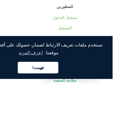
للمطورين
تسجيل الدخول
التسجيل
بوابة المطورين
نستخدم ملفات تعريف الارتباط لضمان حصولك على أفضل تجربة
مستندات واجهة برمجة التطبيقات
موقعنا.
اعرف المزيد
المكونات الإضافية
فهمت!
مجموعة شركات الخدمات العامة (SDKs)
العربية
سلامة المنصة
عرض المزيد