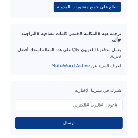
اطلع على جميع منشورات المدونة
رجمه ههه #المكاتبه #خمس كلمات مفتاحية #التراجمه
أليه.
عمل مدققونا اللغويون حاليًا على هذه المقالة لمنحك أفضل
جربة.
عرف المزيد عن
MotaWord Active
ترك في نشرتنا الإخبارية
إرسال