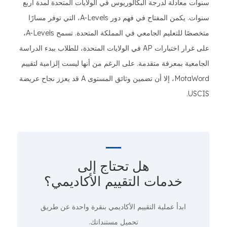
سنوات معادلة لدرجة البكالوريوس في الولايات المتحدة لمدة أربع
سنوات. يكمن المفتاح في فهم دور A-Levels، التي توفر مسارًا
متخصصًا للتعليم الجامعي في المملكة المتحدة. تسمح A-Levels،
على غرار اختبارات AP في الولايات المتحدة، للطلاب ببدء الدراسة
الجامعية بمعرفة متقدمة. على الرغم من أنها ليست إلزامية لتقييم
MotaWord، إلا أن تضمين وثائق المستوى A قد يعزز نجاح عريضة
USCIS.
هل تحتاج إلى
خدمات التقييم الأكاديمي؟
ابدأ عملية التقييم الأكاديمي
بنقرة واحدة
عن طريق
تحميل مستنداتك.