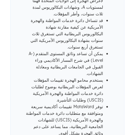
لأغراض الهجرة إلى الولايات المتحدة فهمًا
لمستويات A، وشهادات البكالوريوس لمدة
ثلاث سنوات، وأطر المؤهلات.
قد تتساءل دائرة خدمات المواطنة والهجرة
الأمريكية عن كيفية مقارنة شهادة
البكالوريوس البريطانية التي تستغرق ثلاث
سنوات بشهادة البكالوريوس الأمريكية التي
تستغرق أربع سنوات.
يمكن أن تساعد وثائق المستوى المتقدم (A-
Level) في شرح المسار الأكاديمي وراء
القبول في الجامعات البريطانية ومعادلة
الشهادات.
يستخدم محامو الهجرة تقييمات المؤهلات
لعرض المؤهلات البريطانية بوضوح لطلبات
دائرة خدمات المواطنة والهجرة الأمريكية
(USCIS) وطلبات التأشيرة.
توفر MotaWord تقييمات أكاديمية سريعة
ومتوافقة مع متطلبات دائرة خدمات المواطنة
والهجرة الأمريكية (USCIS) للشهادات
الجامعية البريطانية، مما يساعد على دعم
وثائق الهجرة بشكل أقوى.