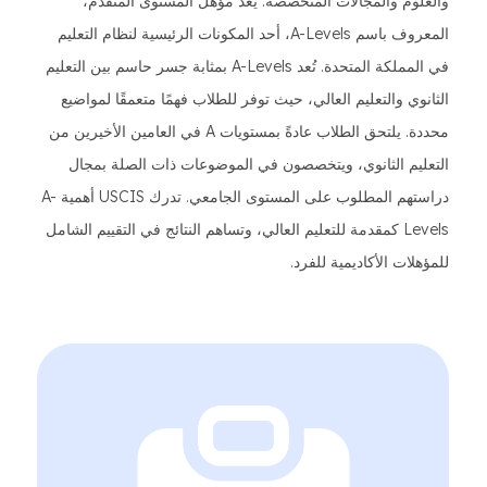
والعلوم والمجالات المتخصصة. يعد مؤهل المستوى المتقدم،
المعروف باسم A-Levels، أحد المكونات الرئيسية لنظام التعليم
في المملكة المتحدة. تُعد A-Levels بمثابة جسر حاسم بين التعليم
الثانوي والتعليم العالي، حيث توفر للطلاب فهمًا متعمقًا لمواضيع
محددة. يلتحق الطلاب عادةً بمستويات A في العامين الأخيرين من
التعليم الثانوي، ويتخصصون في الموضوعات ذات الصلة بمجال
دراستهم المطلوب على المستوى الجامعي. تدرك USCIS أهمية A-
Levels كمقدمة للتعليم العالي، وتساهم النتائج في التقييم الشامل
للمؤهلات الأكاديمية للفرد.