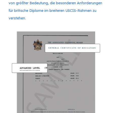
von größter Bedeutung, die besonderen Anforderungen
für britische Diplome im breiteren USCIS-Rahmen zu
verstehen
.