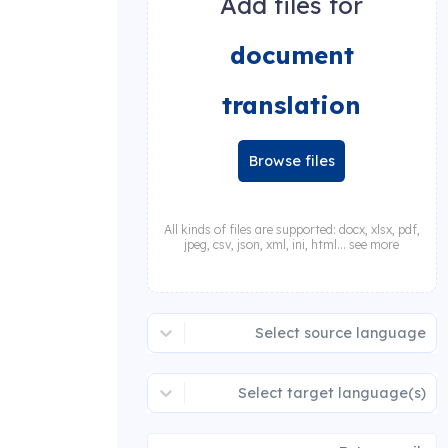
Add files for
document
translation
Browse files
All kinds of files are supported: docx, xlsx, pdf,
jpeg, csv, json, xml, ini, html... see more
Select source language
Select target language(s)