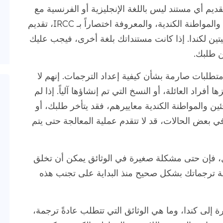
ديم أي مستند ليس باللغة الإنجليزية أو الفرنسية مع
ترجمة معتمدة. تشترط دائرة الهجرة واللاجئين والمواطنة الكندية، والمعروفة اختصاراً بـ IRCC، تقديم
تين لكندا. إذا كانت مستنداتك بلغة أخرى، فيجب عليك
ن طلبك.
 متطلبات صارمة بشأن كيفية إعداد الترجمات. إنهم لا
 أفراد العائلة، أو النسخ التي تم إنشاؤها آلياً. إذا لم
ين والمواطنة الكندية معاييرهم، فقد يتأخر طلبك، أو
بعض الحالات، قد لا تتقدم عملية المعالجة حتى يتم
عل، فإن حتى مشكلة صغيرة في الوثائق يمكن أن تخلق
جة ترجماتك بشكل صحيح منذ البداية على تجنب هذه
 إلى كندا، وما هي الوثائق التي تتطلب عادةً ترجمة،