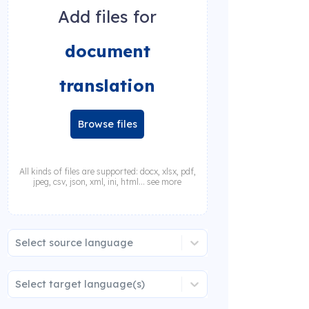
Add files for
document
translation
Browse files
All kinds of files are supported: docx, xlsx, pdf,
jpeg, csv, json, xml, ini, html... see more
Select source language
Select target language(s)