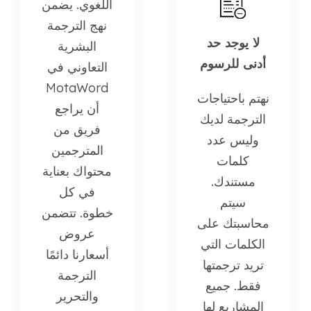
اللغوي. يضمن
نهج الترجمة
لا يوجد حد
البشرية
أدنى للرسوم
التعاوني في
MotaWord
نهتم باحتياجات
أن يراجع
الترجمة لديك
فريق من
وليس عدد
المترجمين
كلمات
محتواك بعناية
مستندك.
في كل
سيتم
خطوة. تتضمن
محاسبتك على
عروض
الكلمات التي
أسعارنا دائمًا
تريد ترجمتها
الترجمة
فقط. جميع
والتحرير
المشاريع لها