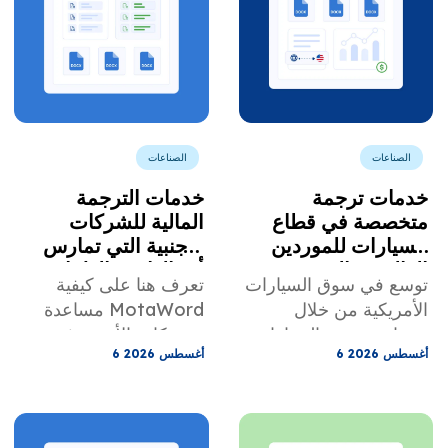
الصناعات
الصناعات
خدمات ترجمة
خدمات الترجمة
متخصصة في قطاع
المالية للشركات
السيارات للموردين
الأجنبية التي تمارس
العالميين الذين يبيعون
أعمالها في الولايات
توسع في سوق السيارات
تعرف هنا على كيفية
منتجاتهم للمصنعين
المتحدة.
الأمريكية من خلال
مساعدة MotaWord
الأمريكيين
خدمات ترجمة السيارات
للشركات الأجنبية في
6 أغسطس 2026
6 أغسطس 2026
المصممة خصيصًا
ترجمة وثائقها لاستخدامها
للكتيبات والمواصفات
في الولايات المتحدة.
وملفات PPAP ووثائق
الضمان والتواصل مع