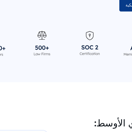
كية
ي الأوسط: