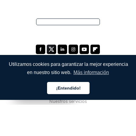
Utilizamos cookies para garantizar la mejor experiencia
en nuestro sitio web.
Más información
EMPRESA
¡Entendido!
Quiénes somos
Español
Español
Español
Nuestros servicios
Blog
Preguntas frecuentes
Nuestro equipo