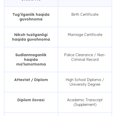
Tug’ilganlik haqida
Birth Certificate
guvohnoma
Nikoh tuzilganligi
Marriage Certificate
haqida guvohnoma
Sudlanmaganlik
Police Clearance / Non-
haqida
Criminal Record
ma’lumotnoma
Attestat / Diplom
High School Diploma /
University Degree
Diplom ilovasi
Academic Transcript
(Supplement)