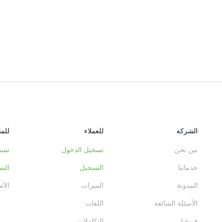
الشركة
للعملاء
للم
من نحن
تسجيل الدخول
تسج
خدماتنا
التسجيل
الت
المدونة
الميزات
الأس
الأسئلة الشائعة
اللغات
فريقنا
التكاملات