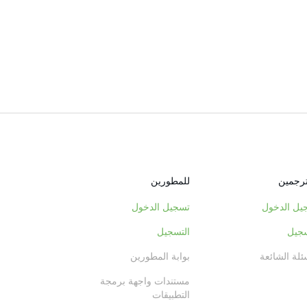
ترجمين
للمطورين
يل الدخول
تسجيل الدخول
سجيل
التسجيل
ئلة الشائعة
بوابة المطورين
مستندات واجهة برمجة
التطبيقات