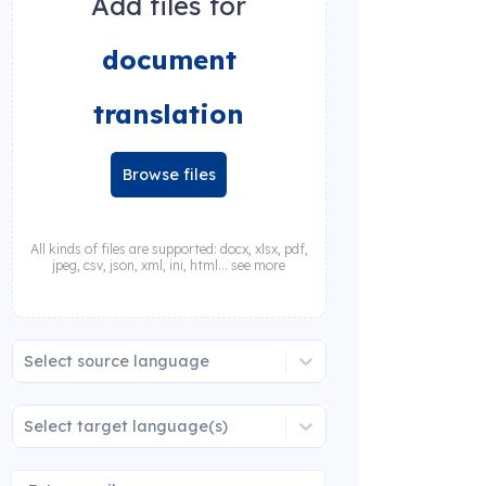
Add files for
document
translation
Browse files
All kinds of files are supported: docx, xlsx, pdf,
jpeg, csv, json, xml, ini, html... see more
Select source language
Select target language(s)