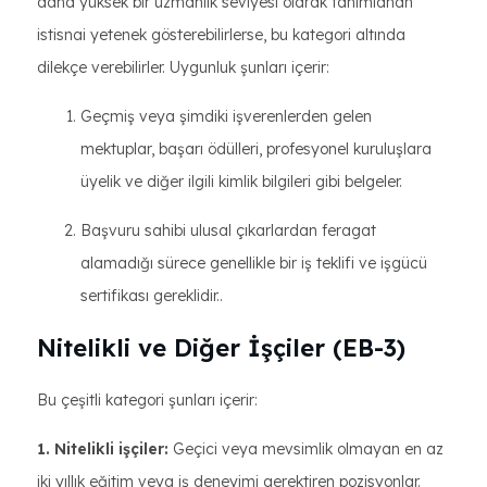
daha yüksek bir uzmanlık seviyesi olarak tanımlanan
istisnai yetenek gösterebilirlerse, bu kategori altında
dilekçe verebilirler. Uygunluk şunları içerir:
Geçmiş veya şimdiki işverenlerden gelen
mektuplar, başarı ödülleri, profesyonel kuruluşlara
üyelik ve diğer ilgili kimlik bilgileri gibi belgeler.
Başvuru sahibi ulusal çıkarlardan feragat
alamadığı sürece genellikle bir iş teklifi ve işgücü
sertifikası gereklidir..
Nitelikli ve Diğer İşçiler (EB-3)
Bu çeşitli kategori şunları içerir:
1. Nitelikli işçiler:
Geçici veya mevsimlik olmayan en az
iki yıllık eğitim veya iş deneyimi gerektiren pozisyonlar.