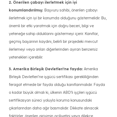
2. Önerilen çabayı ilerletmek için iyi
konumlandırılmış:
Başvuru sahibi, önerilen çabayı
ilerletmek için iyi bir konumda olduğunu göstermelidir. Bu,
önemli bir etki yaratmak için doğru beceri, bilgi ve
yeteneğe sahip olduklarını göstermeyi içerir. Kanıtlar,
geçmiş başarının kaydını, belirli bir projedeki mevcut
ilerlemeyi veya onları diğerlerinden ayıran benzersiz
yetenekleri içerebilir.
3. Amerika Birleşik Devletleri'ne fayda:
Amerika
Birleşik Devletleri'ne işgücü sertifikası gerekliliğinden
feragat etmede bir fayda olduğu kanıtlanmalıdır. Fayda
o kadar büyük olmalı ki, ülkenin ABD'li işçileri işgücü
sertifikasyon süreci yoluyla koruma konusundaki
çıkarlarından daha ağır basmalıdır. Dikkate alınacak
faktörler, önerilen girişimin aciliyetini veya dilekçe