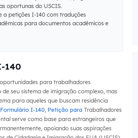
tas oportunas do USCIS.
 a petições I-140 com traduções
acadêmicas para documentos acadêmicos e
I-140
oportunidades para trabalhadores
o de seu sistema de imigração complexo, mas
stema para aqueles que buscam residência
Formulário I-140, Petição para
Trabalhadores
ntal serve como base para estrangeiros que
ermanentemente, apoiando suas aspirações
os de Cidadania e Imigração dos EUA (USCIS).