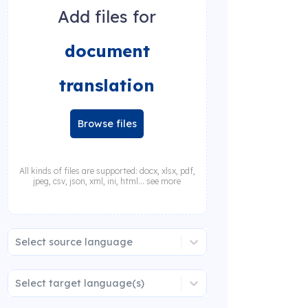
Add files for
document
translation
Browse files
All kinds of files are supported: docx, xlsx, pdf,
jpeg, csv, json, xml, ini, html... see more
Select source language
Select target language(s)