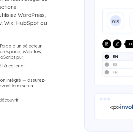
uctions
tilisiez WordPress,
w, Wix, HubSpot ou
l’aide d’un sélecteur
quarespace, Webflow,
Script pur.
t à coller et
tion intégré — assurez-
avant la mise en
découvrir