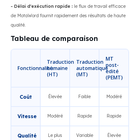
- Délai d'exécution rapide :
le flux de travail efficace
de MotaWord fournit rapidement des résultats de haute
qualité.
Tableau de comparaison
MT
Traduction
Traduction
post-
Fonctionnalité
humaine
automatique
édité
(HT)
(MT)
(PEMT)
Coût
Élevée
Faible
Modéré
Vitesse
Modéré
Rapide
Rapide
Qualité
Le plus
Variable
Élevée