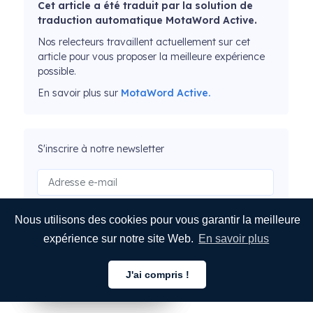
Cet article a été traduit par la solution de
traduction automatique MotaWord Active.
Nos relecteurs travaillent actuellement sur cet
article pour vous proposer la meilleure expérience
possible.
En savoir plus sur
MotaWord Active.
S'inscrire à notre newsletter
Nous utilisons des cookies pour vous garantir la meilleure
SOUMETTRE
expérience sur notre site Web.
En savoir plus
J'ai compris !
Français
Français
Français