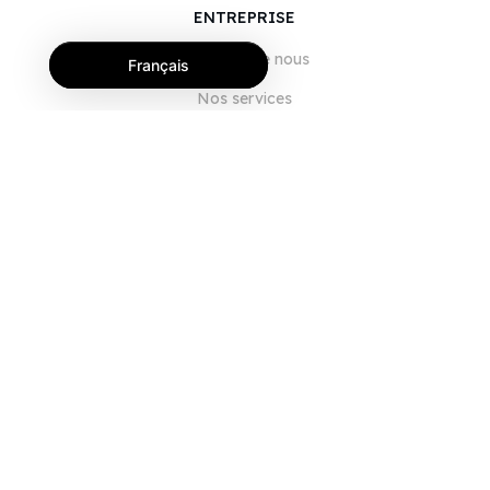
ENTREPRISE
À propos de nous
Français
Nos services
Blog
FAQ
Notre équipe
Carrières
Juridique
Nous contacter
POUR LES CLIENTS
Se connecter