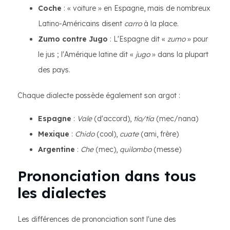
Coche
: « voiture » en Espagne, mais de nombreux
Latino-Américains disent
carro
à la place.
Zumo contre Jugo
: L'Espagne dit «
zumo
» pour
le jus ; l'Amérique latine dit «
jugo
» dans la plupart
des pays.
Chaque dialecte possède également son argot :
Espagne
:
Vale
(d'accord),
tío/tía
(mec/nana)
Mexique
:
Chido
(cool),
cuate
(ami, frère)
Argentine
:
Che
(mec),
quilombo
(messe)
Prononciation dans tous
les dialectes
Les différences de prononciation sont l'une des