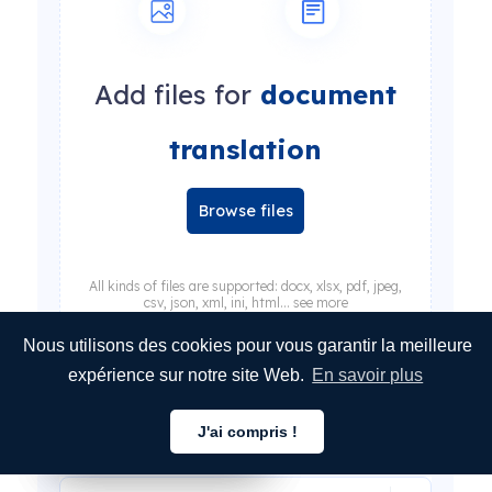
Add files for
document
translation
Browse files
All kinds of files are supported: docx, xlsx, pdf, jpeg,
csv, json, xml, ini, html... see more
Nous utilisons des cookies pour vous garantir la meilleure
expérience sur notre site Web.
En savoir plus
Select source language
J'ai compris !
Français
Français
Français