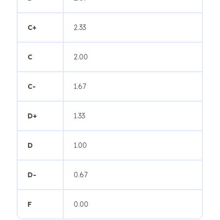
C+
2.33
C
2.00
C-
1.67
D+
1.33
D
1.00
D-
0.67
F
0.00