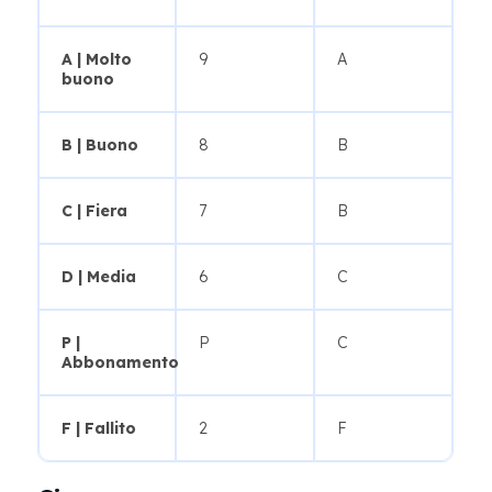
A | Molto
9
A
buono
B | Buono
8
B
C | Fiera
7
B
D | Media
6
C
P |
P
C
Abbonamento
F | Fallito
2
F