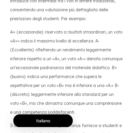
introduce voti intermedi tra i voti in lettere tradizionali,
consentendo una valutazione più dettagliata delle
prestazioni degli studenti. Per esempio:
A+ (eccezionale): riservato a risultati straordinari, un voto
«A+» indica il massimo livello di eccellenza. A-
(Eccellente): riflettendo un rendimento leggermente
inferiore rispetto a un «A», un voto «A-» denota comunque
un'eccezionale padronanza del materiale didattico. B+
(buono): indica una performance che supera le
aspettative per un voto «B» ma è inferiore a una «A.» B-
(discreto): leggermente inferiore allo standard per un
voto «B», ma che dimostra comunque una comprensione
e una competenza soddisfacenti.
Italiano
Il sistema di valutazione plus/minus fornisce a studenti e