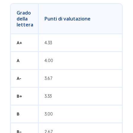
Grado
della
Punti di valutazione
lettera
A+
4.33
A
4.00
A-
3.67
B+
3.33
B
3.00
B-
2.67