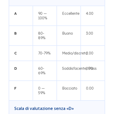
A
90 —
Eccellente
4.00
100%
B
80-
Buono
3.00
89%
C
70-79%
Medio/discreto
2.00
D
60-
Soddisfacente/Pass
1.00
69%
F
0 —
Bocciato
0.00
59%
Scala di valutazione senza «D»