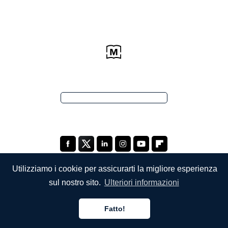
Utilizziamo i cookie per assicurarti la migliore esperienza
sul nostro sito.
Ulteriori informazioni
SOCIETÀ
Fatto!
Chi siamo
Italiano
Italiano
Italiano