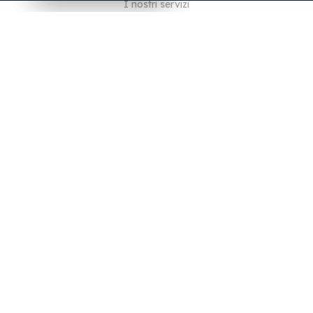
I nostri servizi
Blog
Domande frequenti
Il nostro team
Opportunità di lavoro
Note legali
Contattaci
PER I CLIENTI
Accedi
Registrati
Caratteristiche
Lingue