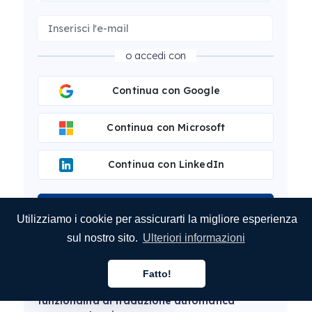
o accedi con
Continua con Google
Continua con Microsoft
Continua con LinkedIn
Calculate Cost
Utilizziamo i cookie per assicurarti la migliore esperienza
sul nostro sito.
Ulteriori informazioni
Fatto!
Italiano
Questo articolo è stato tradotto con la
funzionalità di traduzione automatica