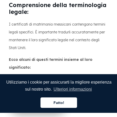
Comprensione della terminologia
legale:
I certificati di matrimonio messicani contengono termini
legali specifici. È importante tradurli accuratamente per
mantenere il loro significato legale nel contesto degli
Stati Uniti.
Ecco alcuni di questi termini insieme al loro
significato:
Estratto del certificato di matrimonio (Extracto de
Utilizziamo i cookie per assicurarti la migliore esperienza
Acta de Matrimonio):
Questo termine si riferisce al
sul nostro sito.
Ulteriori informazioni
riassunto o estratto ufficiale del certificato di matrimonio,
che è un documento fondamentale per scopi legali e
Fatto!
Italiano
Italiano
Italiano
amministrativi.