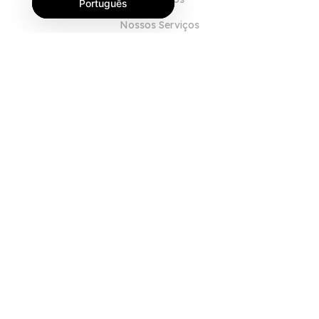
Português
Nossos Serviços
Blog
Perguntas Frequentes (FAQ)
Nossa Equipe
Carreiras
Jurídico
Entre em Contato
PARA CLIENTES
Iniciar sessão
Registrar
Características