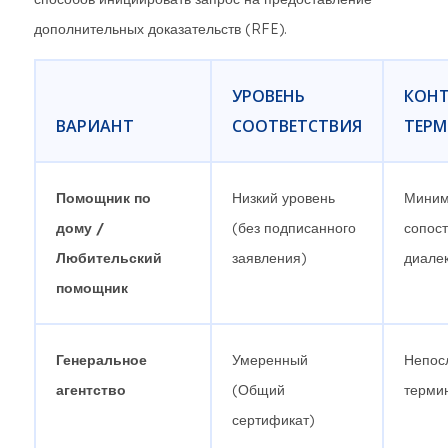
дополнительных доказательств (RFE).
УРОВЕНЬ
КОН
ВАРИАНТ
СООТВЕТСТВИЯ
ТЕР
Помощник по
Низкий уровень
Миним
дому /
(без подписанного
сопос
Любительский
заявления)
диалек
помощник
Генеральное
Умеренный
Непос
агентство
(Общий
терми
сертификат)