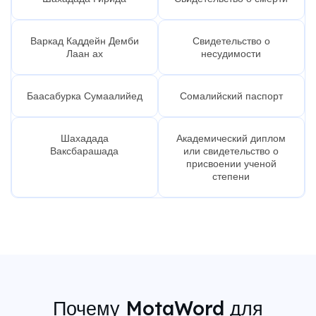
Варкад Каддейн Демби
Свидетельство о
Лаан ах
несудимости
Баасабурка Сумаалийед
Сомалийский паспорт
Шахадада
Академический диплом
Ваксбарашада
или свидетельство о
присвоении ученой
степени
Почему MotaWord для