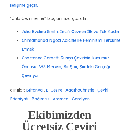
iletişime geçin.
"Ünlü Çevirmenler" bloglarımıza göz atın:
Julia Evelina Smith: İncil'i Çeviren İlk ve Tek Kadın
Chimamanda Ngozi Adichie ile Feminizmi Tercüme
Etmek
Constance Garnett: Rusça Çevirinin Kusursuz
Öncüsü
-
WS Merwin, Bir Şair, Şiirdeki Gerçeği
Çeviriyor
alıntılar:
Britanya
,
El Cezire
,
AgathaChristie
,
Çeviri
Edebiyatı
,
Bağımsız
,
Aramco
,
Gardiyan
Ekibimizden
Ücretsiz Çeviri