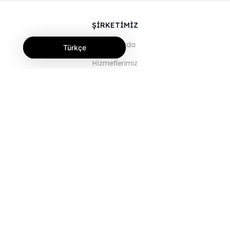
ŞİRKETİMİZ
Hakkımızda
Türkçe
Hizmetlerimiz
Blog
SSS
Ekibimiz
Kariyer
Hukuk
Bize Ulaşın
MÜŞTERİLER İÇİN