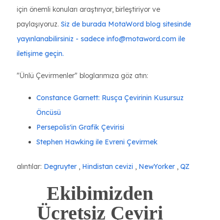
için önemli konuları araştırıyor, birleştiriyor ve
paylaşıyoruz.
Siz de burada MotaWord blog sitesinde
yayınlanabilirsiniz - sadece info@motaword.com ile
iletişime geçin.
"Ünlü Çevirmenler" bloglarımıza göz atın:
Constance Garnett: Rusça Çevirinin Kusursuz
Öncüsü
Persepolis'in Grafik Çevirisi
Stephen Hawking ile Evreni Çevirmek
alıntılar:
Degruyter
,
Hindistan cevizi
,
NewYorker
,
QZ
Ekibimizden
Ücretsiz Çeviri