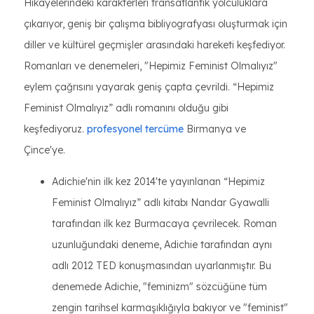
Hikayelerindeki karakterleri transatlantik yolculuklara
çıkarıyor, geniş bir çalışma bibliyografyası oluşturmak için
diller ve kültürel geçmişler arasındaki hareketi keşfediyor.
Romanları ve denemeleri, "Hepimiz Feminist Olmalıyız"
eylem çağrısını yayarak geniş çapta çevrildi. “Hepimiz
Feminist Olmalıyız” adlı romanını olduğu gibi
keşfediyoruz.
profesyonel tercüme
Birmanya ve
Çince'ye.
Adichie'nin ilk kez 2014'te yayınlanan “Hepimiz
Feminist Olmalıyız” adlı kitabı Nandar Gyawalli
tarafından ilk kez Burmacaya çevrilecek. Roman
uzunluğundaki deneme, Adichie tarafından aynı
adlı 2012 TED konuşmasından uyarlanmıştır. Bu
denemede Adichie, "feminizm" sözcüğüne tüm
zengin tarihsel karmaşıklığıyla bakıyor ve "feminist"