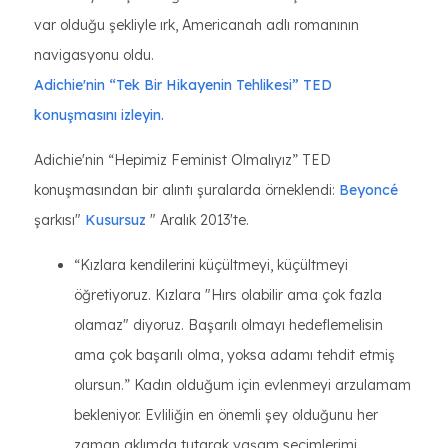
var olduğu şekliyle ırk, Americanah adlı romanının
navigasyonu oldu.
Adichie'nin “Tek Bir Hikayenin Tehlikesi” TED
konuşmasını izleyin.
Adichie'nin “Hepimiz Feminist Olmalıyız” TED
konuşmasından bir alıntı şuralarda örneklendi:
Beyoncé
şarkısı"
Kusursuz
" Aralık 2013'te.
“Kızlara kendilerini küçültmeyi, küçültmeyi
öğretiyoruz. Kızlara "Hırs olabilir ama çok fazla
olamaz" diyoruz. Başarılı olmayı hedeflemelisin
ama çok başarılı olma, yoksa adamı tehdit etmiş
olursun.” Kadın olduğum için evlenmeyi arzulamam
bekleniyor. Evliliğin en önemli şey olduğunu her
zaman aklımda tutarak yaşam seçimlerimi