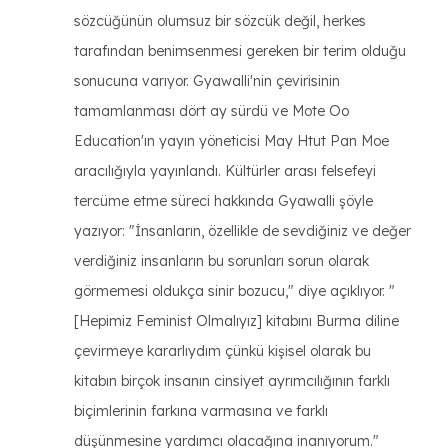
sözcüğünün olumsuz bir sözcük değil, herkes
tarafından benimsenmesi gereken bir terim olduğu
sonucuna varıyor. Gyawalli'nin çevirisinin
tamamlanması dört ay sürdü ve Mote Oo
Education'ın yayın yöneticisi May Htut Pan Moe
aracılığıyla yayınlandı. Kültürler arası felsefeyi
tercüme etme süreci hakkında Gyawalli şöyle
yazıyor: "İnsanların, özellikle de sevdiğiniz ve değer
verdiğiniz insanların bu sorunları sorun olarak
görmemesi oldukça sinir bozucu," diye açıklıyor. "
[Hepimiz Feminist Olmalıyız] kitabını Burma diline
çevirmeye kararlıydım çünkü kişisel olarak bu
kitabın birçok insanın cinsiyet ayrımcılığının farklı
biçimlerinin farkına varmasına ve farklı
düşünmesine yardımcı olacağına inanıyorum."