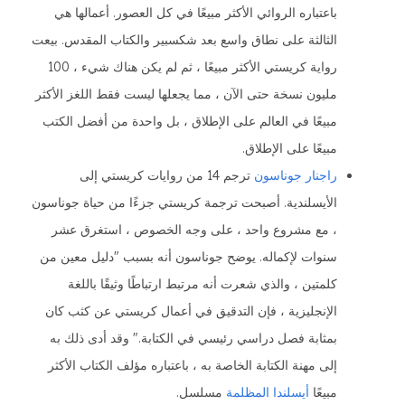
باعتباره الروائي الأكثر مبيعًا في كل العصور. أعمالها هي
الثالثة على نطاق واسع بعد شكسبير والكتاب المقدس. بيعت
رواية كريستي الأكثر مبيعًا ، ثم لم يكن هناك شيء ، 100
مليون نسخة حتى الآن ، مما يجعلها ليست فقط اللغز الأكثر
مبيعًا في العالم على الإطلاق ، بل واحدة من أفضل الكتب
مبيعًا على الإطلاق.
راجنار جوناسون
ترجم 14 من روايات كريستي إلى
الأيسلندية. أصبحت ترجمة كريستي جزءًا من حياة جوناسون
، مع مشروع واحد ، على وجه الخصوص ، استغرق عشر
سنوات لإكماله. يوضح جوناسون أنه بسبب "دليل معين من
كلمتين ، والذي شعرت أنه مرتبط ارتباطًا وثيقًا باللغة
الإنجليزية ، فإن التدقيق في أعمال كريستي عن كثب كان
بمثابة فصل دراسي رئيسي في الكتابة." وقد أدى ذلك به
إلى مهنة الكتابة الخاصة به ، باعتباره مؤلف الكتاب الأكثر
مبيعًا
أيسلندا المظلمة
مسلسل.