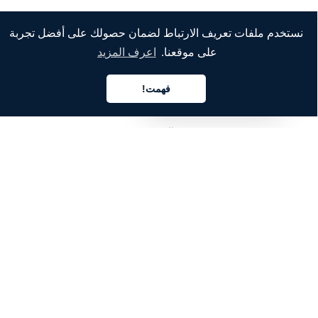
نستخدم ملفات تعريف الارتباط لضمان حصولك على أفضل تجربة
على موقعنا.
اعرف المزيد
الشركة
من نحن
فهمت!
العربية
خدماتنا
المدونة
الأسئلة الشائعة
فريقنا
الوظائف
المجال القانوني
اتصل بنا
للعملاء