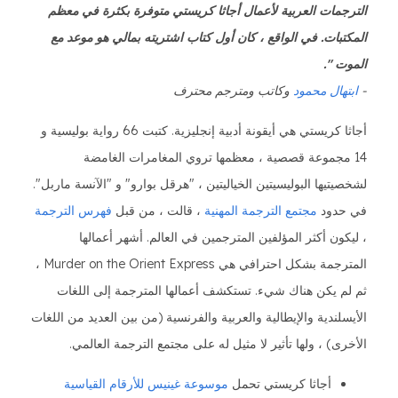
الترجمات العربية لأعمال أجاثا كريستي متوفرة بكثرة في معظم
المكتبات. في الواقع ، كان أول كتاب اشتريته بمالي هو موعد مع
الموت ".
-
ابتهال محمود
وكاتب ومترجم محترف
أجاثا كريستي هي أيقونة أدبية إنجليزية. كتبت 66 رواية بوليسية و
14 مجموعة قصصية ، معظمها تروي المغامرات الغامضة
لشخصيتيها البوليسيتين الخياليتين ، "هرقل بوارو" و "الآنسة ماربل".
في حدود
مجتمع الترجمة المهنية
، قالت ، من قبل
فهرس الترجمة
، ليكون أكثر المؤلفين المترجمين في العالم. أشهر أعمالها
المترجمة بشكل احترافي هي Murder on the Orient Express ،
ثم لم يكن هناك شيء. تستكشف أعمالها المترجمة إلى اللغات
الأيسلندية والإيطالية والعربية والفرنسية (من بين العديد من اللغات
الأخرى) ، ولها تأثير لا مثيل له على مجتمع الترجمة العالمي.
أجاثا كريستي تحمل
موسوعة غينيس للأرقام القياسية