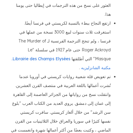
العثور على نسخ من هذه الترجمات في إيطاليا حتى يومنا
هذا.
ارتفع النجاح ببطء بالنسبة لكريستي في فرنسا أيضًا.
استغرقت ثلاث سنوات لبيع 3000 نسخة من عملها في
فرنسا ، ولم تنجح الترجمة الفرنسية لـ The Murder of
Roger Ackroyd حتى عام 1927 في سلسلة "Le
Masque" التي أطلقتها
Librairie des Champs Elysées.
مكتبة الشانزليزيه
.
تم تعويض قلة شعبية روايات كريستي في أوروبا عندما
نُشرت أعمالها باللغة العربية في منتصف القرن العشرين.
وانتقلت نسخ من رواياتها من الجزائر العاصمة إلى القاهرة
إلى عمان إلى دمشق. يروي العديد من الكتاب العرب "بلوغ
سن الرشد" من خلال ألغاز كريستي. سافرت كريستي
نفسها كثيرًا في سوريا والعراق خلال الثلاثينيات من القرن
الماضي ، وكتبت بعضًا من أكثر أعمالها شهرة وانغمست في