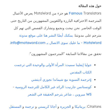
حول هذه المقالة
Famous
Translators هو جزء من MotaWord يعرض الأعمال
المترجمة الاحترافية البارزة واللغويين المشهورين من التاريخ حتى
الوقت الحاضر. نحن نبحث ونجمع ونشارك القصص التي تهم كل
مترجم على مدونتنا.
يمكنك أيضًا النشر هنا على موقع مدونة
MotaWord - ما عليك سوى الاتصال بـ info@motaword.com.
تحقق من مقالاتنا السابقة "المترجمون المشهورون":
جوليا إيفلينا سميث: المرأة الأولى والوحيدة التي ترجمت
الكتاب المقدس
çترجمة النسوية مع شيماندا نجوزي أديتشي
كونستانس جارنيت: الرائد غير الكامل للترجمة الروسية
-
WS ميروين ، شاعر يترجم الحقيقة في الشعر
Citaitons:
بريتانيكا
و
الجزيرة
و
أجاثا كريستي
و
ترجمة
و
المستقل