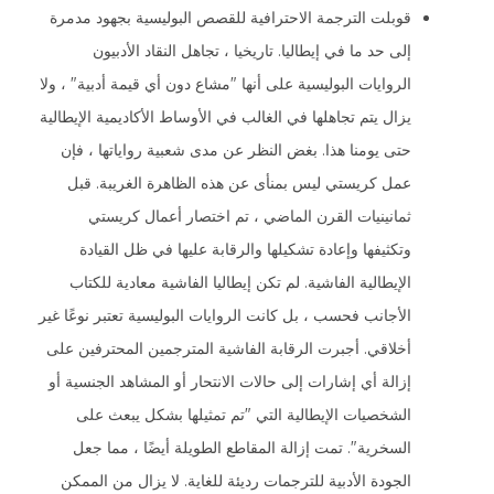
قوبلت الترجمة الاحترافية للقصص البوليسية بجهود مدمرة
إلى حد ما في إيطاليا. تاريخيا ، تجاهل النقاد الأدبيون
الروايات البوليسية على أنها "مشاع دون أي قيمة أدبية" ، ولا
يزال يتم تجاهلها في الغالب في الأوساط الأكاديمية الإيطالية
حتى يومنا هذا. بغض النظر عن مدى شعبية رواياتها ، فإن
عمل كريستي ليس بمنأى عن هذه الظاهرة الغريبة. قبل
ثمانينيات القرن الماضي ، تم اختصار أعمال كريستي
وتكثيفها وإعادة تشكيلها والرقابة عليها في ظل القيادة
الإيطالية الفاشية. لم تكن إيطاليا الفاشية معادية للكتاب
الأجانب فحسب ، بل كانت الروايات البوليسية تعتبر نوعًا غير
أخلاقي. أجبرت الرقابة الفاشية المترجمين المحترفين على
إزالة أي إشارات إلى حالات الانتحار أو المشاهد الجنسية أو
الشخصيات الإيطالية التي "تم تمثيلها بشكل يبعث على
السخرية". تمت إزالة المقاطع الطويلة أيضًا ، مما جعل
الجودة الأدبية للترجمات رديئة للغاية. لا يزال من الممكن