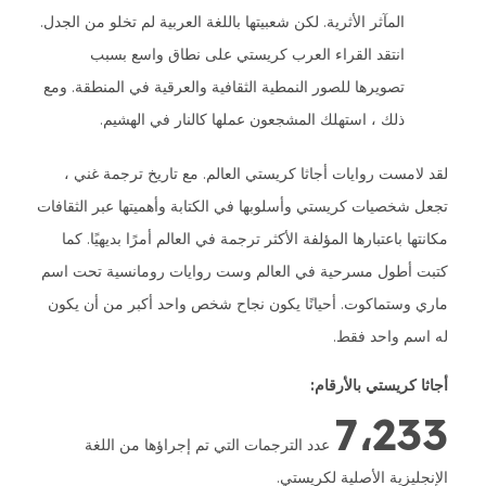
المآثر الأثرية. لكن شعبيتها باللغة العربية لم تخلو من الجدل.
انتقد القراء العرب كريستي على نطاق واسع بسبب
تصويرها للصور النمطية الثقافية والعرقية في المنطقة. ومع
ذلك ، استهلك المشجعون عملها كالنار في الهشيم.
لقد لامست روايات أجاثا كريستي العالم. مع تاريخ ترجمة غني ،
تجعل شخصيات كريستي وأسلوبها في الكتابة وأهميتها عبر الثقافات
مكانتها باعتبارها المؤلفة الأكثر ترجمة في العالم أمرًا بديهيًا. كما
كتبت أطول مسرحية في العالم وست روايات رومانسية تحت اسم
ماري وستماكوت. أحيانًا يكون نجاح شخص واحد أكبر من أن يكون
له اسم واحد فقط.
أجاثا كريستي بالأرقام:
7،233
عدد الترجمات التي تم إجراؤها من اللغة
الإنجليزية الأصلية لكريستي.