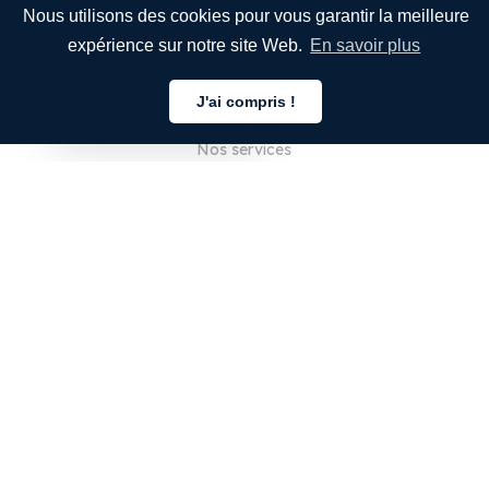
Nous utilisons des cookies pour vous garantir la meilleure
expérience sur notre site Web.
En savoir plus
ENTREPRISE
J'ai compris !
À propos de nous
Français
Nos services
Blog
FAQ
Notre équipe
Carrières
Juridique
Nous contacter
POUR LES CLIENTS