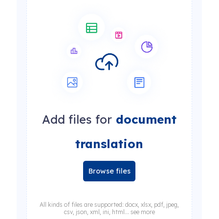
Add files for
document
translation
Browse files
All kinds of files are supported: docx, xlsx, pdf, jpeg,
csv, json, xml, ini, html... see more