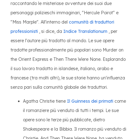
raccontando le misteriose avventure dei suoi due
personaggi polizieschi immaginari, "Hercule Poirot" e
"Miss Marple". All'interno del
comunità di traduttori
professionisti
, si dice, da
Indice Translationum
, per
essere l'autore più tradotto al mondo. Le sue opere
tradotte professionalmente più popolari sono Murder on
the Orient Express e Then There Were None. Esplorando
il suo lavoro tradotto in islandese, italiano, arabo e
francese (tra molti altri), le sue storie hanno un'influenza
senza pari sulla comunità globale dei traduttori.
Agatha Christie tiene
Il Guinness dei primati
come
il romanziere più venduto di tutti i tempi. Le sue
opere sono le terze più pubblicate, dietro
Shakespeare e la Bibbia. Il romanzo più venduto di
Christie, And Then There Were None, ha venduto