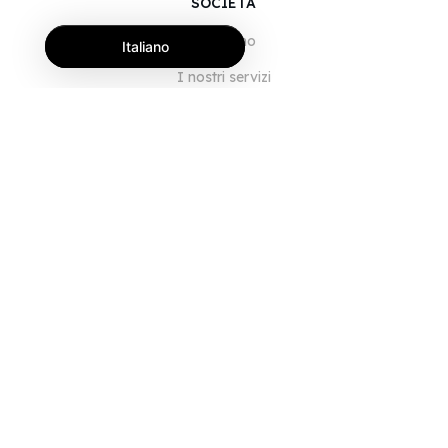
SOCIETÀ
Chi siamo
Italiano
I nostri servizi
Blog
Domande frequenti
Il nostro team
Opportunità di lavoro
Note legali
Contattaci
PER I CLIENTI
Accedi
Registrati