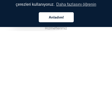
çerezleri kullanıyoruz.
Daha fazlasını öğrenin
ŞİRKETİMİZ
Anladım!
Hakkımızda
Türkçe
Hizmetlerimiz
Blog
SSS
Ekibimiz
Kariyer
Hukuk
Bize Ulaşın
MÜŞTERİLER İÇİN
Giriş Yap