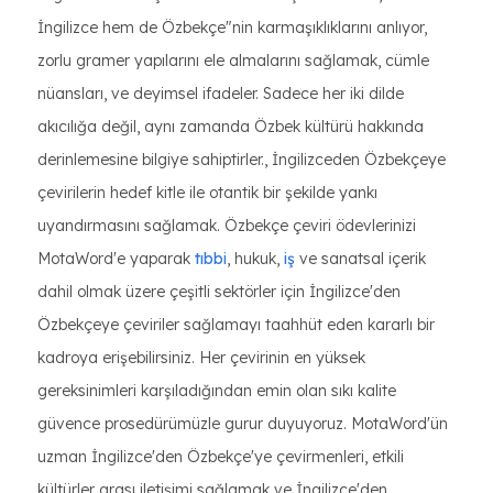
İngilizce hem de Özbekçe"nin karmaşıklıklarını anlıyor,
zorlu gramer yapılarını ele almalarını sağlamak, cümle
nüansları, ve deyimsel ifadeler. Sadece her iki dilde
akıcılığa değil, aynı zamanda Özbek kültürü hakkında
derinlemesine bilgiye sahiptirler., İngilizceden Özbekçeye
çevirilerin hedef kitle ile otantik bir şekilde yankı
uyandırmasını sağlamak. Özbekçe çeviri ödevlerinizi
MotaWord'e yaparak
tıbbi
, hukuk,
iş
ve sanatsal içerik
dahil olmak üzere çeşitli sektörler için İngilizce'den
Özbekçeye çeviriler sağlamayı taahhüt eden kararlı bir
kadroya erişebilirsiniz. Her çevirinin en yüksek
gereksinimleri karşıladığından emin olan sıkı kalite
güvence prosedürümüzle gurur duyuyoruz. MotaWord'ün
uzman İngilizce'den Özbekçe'ye çevirmenleri, etkili
kültürler arası iletişimi sağlamak ve İngilizce'den