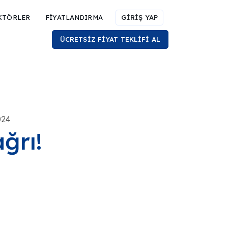
KTÖRLER
FİYATLANDIRMA
GİRİŞ YAP
ÜCRETSİZ FİYAT TEKLİFİ AL
024
ğrı!