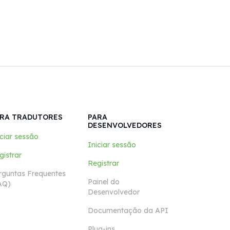
RA TRADUTORES
PARA
DESENVOLVEDORES
iciar sessão
Iniciar sessão
gistrar
Registrar
rguntas Frequentes
Painel do
AQ)
Desenvolvedor
Documentação da API
Plug-ins