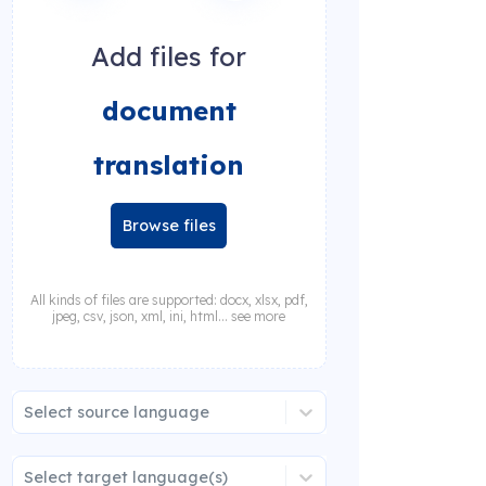
Add files for
document
translation
Browse files
All kinds of files are supported: docx, xlsx, pdf,
jpeg, csv, json, xml, ini, html... see more
Select source language
Select target language(s)