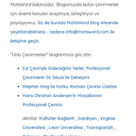
MotaWord bölümüdür.. Blogumuzda bütün çevirmenler
için önemli konuları araştırıyor, birleştiriyor ve
paylaşıyoruz.
Siz de burada MotaWord blog sitesinde
yayınlanabilirsiniz - sadece info@motaword.com ile
iletişime geçin.
"Ünlü Çevirmenler" bloglarımıza göz atın:
Ey! Çeviriyle Gideceğiniz Yerler: Profesyonel
Çevirmenin Dr. Seuss ile Deneyimi
Stephen King ile Korku Romanı Çevirisi Üzerine
Hans Christian Andersen'in Masallarının
Profesyonel Çevirisi
alıntılar:
Kültürler Bağlantı
,
Gardiyan
,
Virginia
Üniversitesi
,
Leon Üniversitesi
,
Transspanish
,