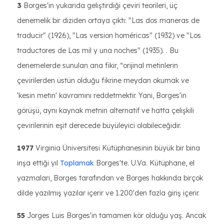
3
Borges'in yukarıda geliştirdiği çeviri teorileri, üç
denemelik bir diziden ortaya çıktı: "Las dos maneras de
traducir" (1926), "Las version homéricas" (1932) ve "Los
traductores de Las mil y una noches" (1935). . Bu
denemelerde sunulan ana fikir, “orijinal metinlerin
çevirilerden üstün olduğu fikrine meydan okumak ve
'kesin metin' kavramını reddetmektir. Yani, Borges'in
görüşü, aynı kaynak metnin alternatif ve hatta çelişkili
çevirilerinin eşit derecede büyüleyici olabileceğidir.
1977
Virginia Üniversitesi Kütüphanesinin büyük bir bina
inşa ettiği yıl
Toplamak
Borges'te. U.Va. Kütüphane, el
yazmaları, Borges tarafından ve Borges hakkında birçok
dilde yazılmış yazılar içerir ve 1.200'den fazla giriş içerir.
55
Jorges Luis Borges'in tamamen kör olduğu yaş. Ancak