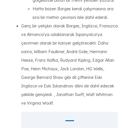
gölgesinde bütün bir metni yeniden yazardı.
Hatta bazen Borges kendi çalışmasına ara
sıra bir metnin çevirisini bile dahil ederdi.
Genç bir yetişkin olarak Borges, İngilizce, Fransızca
ve Almanca'ya odaklanarak İspanyolca'ya
çevirmen olarak bir kariyer geliştirecekti. Daha
sonra, William Faulkner, André Gide, Hermann
Hesse, Franz Kafka, Rudyard Kipling, Edgar Allan
Poe, Henri Michaux, Jack London, HG Wells,
George Bernard Shaw gibi dil çiftlerine Eski
İngilizce ve Eski İskandinav dilini de dahil edecek
şekilde genişledi. , Jonathan Swift, Walt Whitman
ve Virginia Woolf.