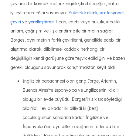
çevirinin bir kaynak metni zenginleştirebileceğini, hatta
iyileştirebileceğini savunuyor.
Yüksek kaliteli, profesyonel
çeviri
ve
yerelleştirme
Ticari, edebi veya hukuki, incelikli
anlam, çağrışım ve ilişkilendirme ile bir metin sağlar.
Borges, aynı metnin farklı çevirilerini, genellikle edebi bir
alıştırma olarak, dilbilimsel koddaki herhangi bir
değişikliğin kendi görüşüne göre teşvik edildiğini ve bazen
gerekli olduğunu savunarak karıştırmaktan keyif aldı.
İngiliz bir babaannesi olan genç Jorge, Arjantin,
Buenos Aires'te İspanyolca ve İngilizcenin iki dilli
olduğu bir evde büyüdü. Borges'in sık sık söylediği
bildirildi; "ev o kadar iki dilliydi ki [ben]
çocukluğumun sonlarına kadar İngilizce ve
İspanyolca'nın ayrı diller olduğunun farkında bile
değildim." Borges hayatının ilerleyen dönemlerinde