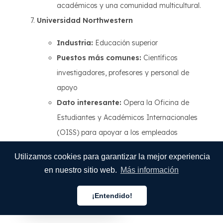
académicos y una comunidad multicultural.
Universidad Northwestern
Industria:
Educación superior
Puestos más comunes:
Científicos
investigadores, profesores y personal de
apoyo
Dato interesante:
Opera la Oficina de
Estudiantes y Académicos Internacionales
(OISS) para apoyar a los empleados
extranjeros y sus familias.
Utilizamos cookies para garantizar la mejor experiencia
Por qué es ideal para inmigrantes:
en nuestro sitio web.
Más información
Ofrece empleo estable y acceso a beneficios
universitarios y crecimiento académico.
¡Entendido!
Español
Gestión de Grandison