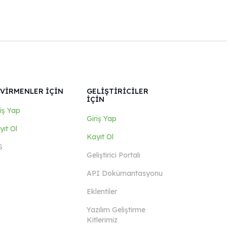
VİRMENLER İÇİN
GELİŞTİRİCİLER
İÇİN
riş Yap
Giriş Yap
yıt Ol
Kayıt Ol
S
Geliştirici Portalı
API Dokümantasyonu
Eklentiler
Yazılım Geliştirme
Kitlerimiz