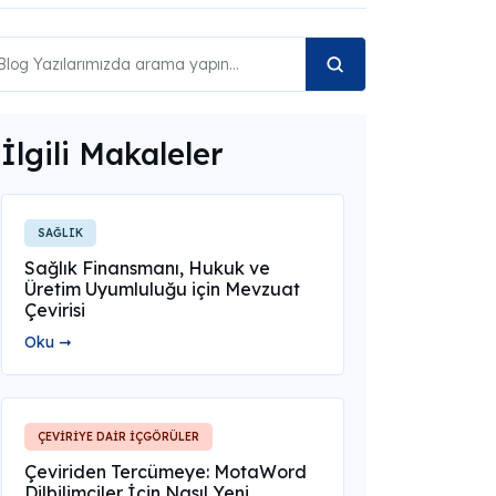
İlgili Makaleler
SAĞLIK
Sağlık Finansmanı, Hukuk ve
Üretim Uyumluluğu için Mevzuat
Çevirisi
Oku ➞
ÇEVİRİYE DAİR İÇGÖRÜLER
Çeviriden Tercümeye: MotaWord
Dilbilimciler İçin Nasıl Yeni