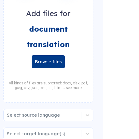
Add files for
document
translation
Browse files
All kinds of files are supported: docx, xlsx, pdf,
jpeg, csv, json, xml, ini, html... see more
Select source language
Select target language(s)