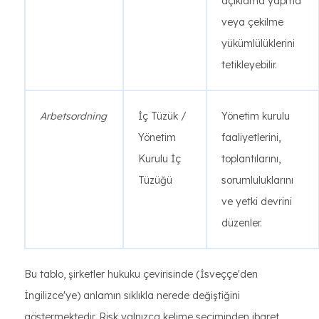
açıklama yapma
veya çekilme
yükümlülüklerini
tetikleyebilir.
Arbetsordning
İç Tüzük /
Yönetim kurulu
Yönetim
faaliyetlerini,
Kurulu İç
toplantılarını,
Tüzüğü
sorumluluklarını
ve yetki devrini
düzenler.
Bu tablo, şirketler hukuku çevirisinde (İsveççe'den
İngilizce'ye) anlamın sıklıkla nerede değiştiğini
göstermektedir. Risk yalnızca kelime seçiminden ibaret