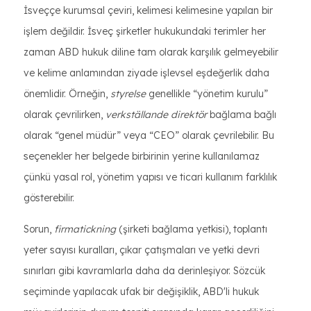
İsveççe kurumsal çeviri, kelimesi kelimesine yapılan bir
işlem değildir. İsveç şirketler hukukundaki terimler her
zaman ABD hukuk diline tam olarak karşılık gelmeyebilir
ve kelime anlamından ziyade işlevsel eşdeğerlik daha
önemlidir. Örneğin,
styrelse
genellikle “yönetim kurulu”
olarak çevrilirken,
verkställande direktör
bağlama bağlı
olarak “genel müdür” veya “CEO” olarak çevrilebilir. Bu
seçenekler her belgede birbirinin yerine kullanılamaz
çünkü yasal rol, yönetim yapısı ve ticari kullanım farklılık
gösterebilir.
Sorun,
firmatickning
(şirketi bağlama yetkisi), toplantı
yeter sayısı kuralları, çıkar çatışmaları ve yetki devri
sınırları gibi kavramlarla daha da derinleşiyor. Sözcük
seçiminde yapılacak ufak bir değişiklik, ABD'li hukuk