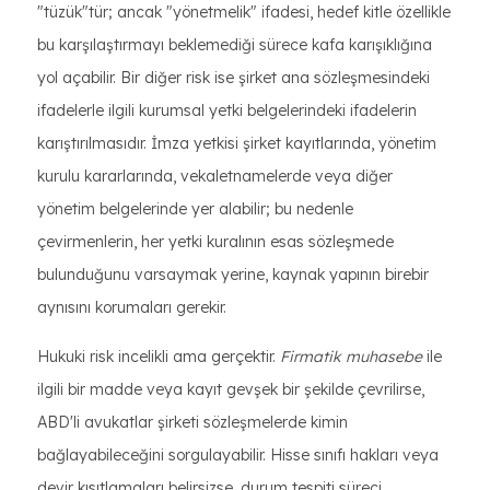
"tüzük"tür; ancak "yönetmelik" ifadesi, hedef kitle özellikle
bu karşılaştırmayı beklemediği sürece kafa karışıklığına
yol açabilir. Bir diğer risk ise şirket ana sözleşmesindeki
ifadelerle ilgili kurumsal yetki belgelerindeki ifadelerin
karıştırılmasıdır. İmza yetkisi şirket kayıtlarında, yönetim
kurulu kararlarında, vekaletnamelerde veya diğer
yönetim belgelerinde yer alabilir; bu nedenle
çevirmenlerin, her yetki kuralının esas sözleşmede
bulunduğunu varsaymak yerine, kaynak yapının birebir
aynısını korumaları gerekir.
Hukuki risk incelikli ama gerçektir.
Firmatik muhasebe
ile
ilgili bir madde veya kayıt gevşek bir şekilde çevrilirse,
ABD'li avukatlar şirketi sözleşmelerde kimin
bağlayabileceğini sorgulayabilir. Hisse sınıfı hakları veya
devir kısıtlamaları belirsizse, durum tespiti süreci