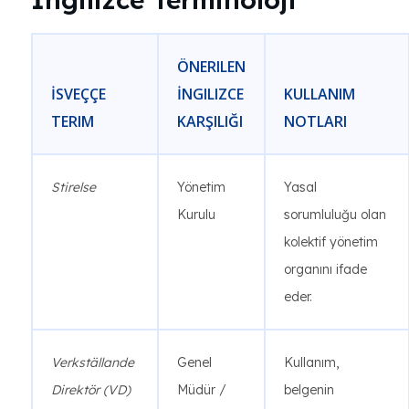
ÖNERILEN
İSVEÇÇE
İNGILIZCE
KULLANIM
TERIM
KARŞILIĞI
NOTLARI
Stirelse
Yönetim
Yasal
Kurulu
sorumluluğu olan
kolektif yönetim
organını ifade
eder.
Verkställande
Genel
Kullanım,
Direktör (VD)
Müdür /
belgenin