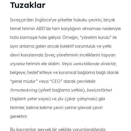
Tuzaklar
İsveççe'den İngilizce'ye şirketler hukuku çevirisi, birçok
temel terimin ABD'de tam karşılığının olmaması nedeniyle
hızla karmaşık hale geliyor. Örneğin, “yönetim kurulu” ile
aynı anlama gelen ancak kolektif sorumluluk ve yetki
devri konularında İsveç yönetiminin inceliklerini taşıyan
styrelse
terimini ele alalım. Veya
verkställande direktör
,
belgeye, hedef kitleye ve kurumsal bağlama bağlı olarak
“genel müdür” veya “CEO” olarak çevrilebilir.
firmateckning
(şirketi bağlama yetkisi),
beslutsförhet
(toplantı yeter sayısı) ve
jäv
(çıkar çatışması) gibi
terimler, kelime kelime çeviri yerine işlevsel çeviri
gerektirir.
Bu kavramlar gevşek bir şekilde yorumlandığında,