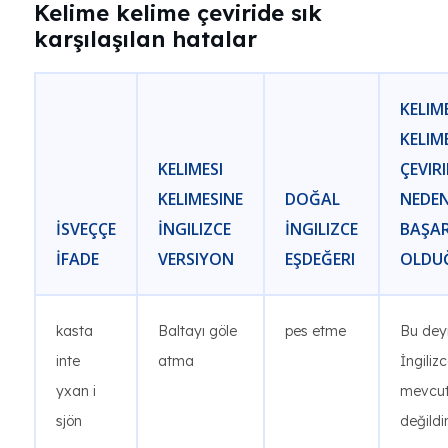
Kelime kelime çeviride sık
karşılaşılan hatalar
KELIM
KELIM
KELIMESI
ÇEVIR
KELIMESINE
DOĞAL
NEDE
İSVEÇÇE
İNGILIZCE
İNGILIZCE
BAŞAR
İFADE
VERSIYON
EŞDEĞERI
OLDU
kasta
Baltayı göle
pes etme
Bu dey
inte
atma
İngiliz
yxan i
mevcu
sjön
değildir