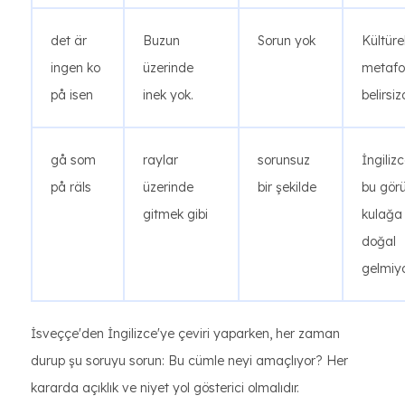
det är
Buzun
Sorun yok
Kültüre
ingen ko
üzerinde
metafo
på isen
inek yok.
belirsizd
gå som
raylar
sorunsuz
İngiliz
på räls
üzerinde
bir şekilde
bu gör
gitmek gibi
kulağa
doğal
gelmiyo
İsveççe'den İngilizce'ye çeviri yaparken, her zaman
durup şu soruyu sorun: Bu cümle neyi amaçlıyor? Her
kararda açıklık ve niyet yol gösterici olmalıdır.