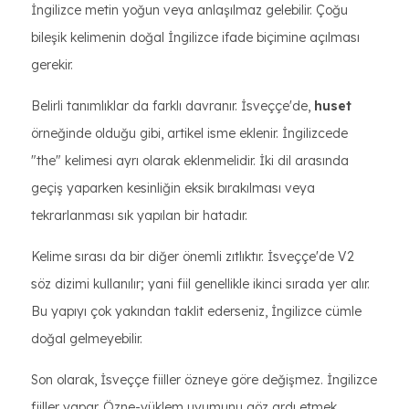
İngilizce metin yoğun veya anlaşılmaz gelebilir. Çoğu
bileşik kelimenin doğal İngilizce ifade biçimine açılması
gerekir.
Belirli tanımlıklar da farklı davranır. İsveççe'de,
huset
örneğinde olduğu gibi, artikel isme eklenir. İngilizcede
"the" kelimesi ayrı olarak eklenmelidir. İki dil arasında
geçiş yaparken kesinliğin eksik bırakılması veya
tekrarlanması sık yapılan bir hatadır.
Kelime sırası da bir diğer önemli zıtlıktır. İsveççe'de V2
söz dizimi kullanılır; yani fiil genellikle ikinci sırada yer alır.
Bu yapıyı çok yakından taklit ederseniz, İngilizce cümle
doğal gelmeyebilir.
Son olarak, İsveççe fiiller özneye göre değişmez. İngilizce
fiiller yapar. Özne-yüklem uyumunu göz ardı etmek,