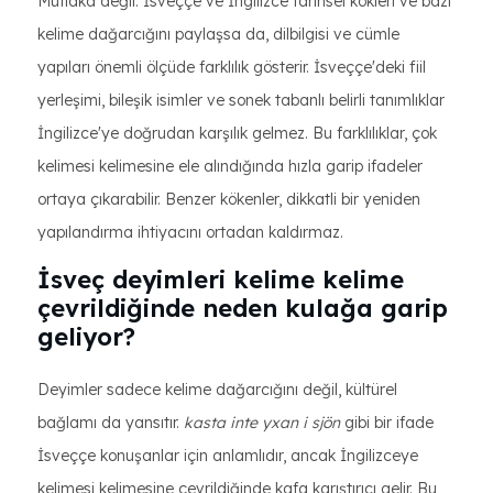
Mutlaka değil. İsveççe ve İngilizce tarihsel kökleri ve bazı
kelime dağarcığını paylaşsa da, dilbilgisi ve cümle
yapıları önemli ölçüde farklılık gösterir. İsveççe'deki fiil
yerleşimi, bileşik isimler ve sonek tabanlı belirli tanımlıklar
İngilizce'ye doğrudan karşılık gelmez. Bu farklılıklar, çok
kelimesi kelimesine ele alındığında hızla garip ifadeler
ortaya çıkarabilir. Benzer kökenler, dikkatli bir yeniden
yapılandırma ihtiyacını ortadan kaldırmaz.
İsveç deyimleri kelime kelime
çevrildiğinde neden kulağa garip
geliyor?
Deyimler sadece kelime dağarcığını değil, kültürel
bağlamı da yansıtır.
kasta inte yxan i sjön
gibi bir ifade
İsveççe konuşanlar için anlamlıdır, ancak İngilizceye
kelimesi kelimesine çevrildiğinde kafa karıştırıcı gelir. Bu