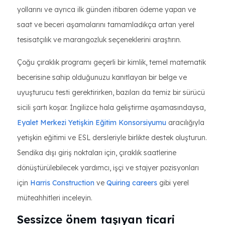
yollarını ve ayrıca ilk günden itibaren ödeme yapan ve
saat ve beceri aşamalarını tamamladıkça artan yerel
tesisatçılık ve marangozluk seçeneklerini araştırın.
Çoğu çıraklık programı geçerli bir kimlik, temel matematik
becerisine sahip olduğunuzu kanıtlayan bir belge ve
uyuşturucu testi gerektirirken, bazıları da temiz bir sürücü
sicili şartı koşar. İngilizce hala geliştirme aşamasındaysa,
Eyalet Merkezi Yetişkin Eğitim Konsorsiyumu
aracılığıyla
yetişkin eğitimi ve ESL dersleriyle birlikte destek oluşturun.
Sendika dışı giriş noktaları için, çıraklık saatlerine
dönüştürülebilecek yardımcı, işçi ve stajyer pozisyonları
için
Harris Construction
ve
Quiring careers
gibi yerel
müteahhitleri inceleyin.
Sessizce önem taşıyan ticari