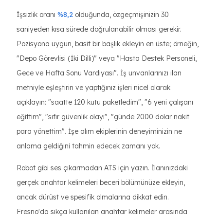
İşsizlik oranı
%8,2
olduğunda, özgeçmişinizin 30
saniyeden kısa sürede doğrulanabilir olması gerekir.
Pozisyona uygun, basit bir başlık ekleyin en üste; örneğin,
"Depo Görevlisi (İki Dilli)" veya "Hasta Destek Personeli,
Gece ve Hafta Sonu Vardiyası". İş unvanlarınızı ilan
metniyle eşleştirin ve yaptığınız işleri nicel olarak
açıklayın: "saatte 120 kutu paketledim", "6 yeni çalışanı
eğittim", "sıfır güvenlik olayı", "günde 2000 dolar nakit
para yönettim". İşe alım ekiplerinin deneyiminizin ne
anlama geldiğini tahmin edecek zamanı yok.
Robot gibi ses çıkarmadan ATS için yazın. İlanınızdaki
gerçek anahtar kelimeleri beceri bölümünüze ekleyin,
ancak dürüst ve spesifik olmalarına dikkat edin.
Fresno'da sıkça kullanılan anahtar kelimeler arasında