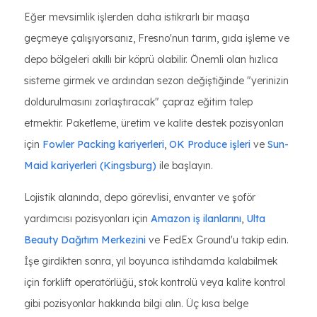
Eğer mevsimlik işlerden daha istikrarlı bir maaşa
geçmeye çalışıyorsanız, Fresno'nun tarım, gıda işleme ve
depo bölgeleri akıllı bir köprü olabilir. Önemli olan hızlıca
sisteme girmek ve ardından sezon değiştiğinde "yerinizin
doldurulmasını zorlaştıracak" çapraz eğitim talep
etmektir. Paketleme, üretim ve kalite destek pozisyonları
için
Fowler Packing kariyerleri
,
OK Produce işleri
ve
Sun-
Maid kariyerleri (Kingsburg)
ile başlayın.
Lojistik alanında, depo görevlisi, envanter ve şoför
yardımcısı pozisyonları için
Amazon iş ilanlarını
,
Ulta
Beauty Dağıtım Merkezini
ve FedEx Ground'u takip edin.
İşe girdikten sonra, yıl boyunca istihdamda kalabilmek
için forklift operatörlüğü, stok kontrolü veya kalite kontrol
gibi pozisyonlar hakkında bilgi alın. Üç kısa belge