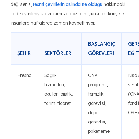
değilseniz,
resmi çevirilerin aslında ne olduğu
hakkındaki
sadeleştirilmiş kılavuzumuza göz atın, çünkü bu karışıklık
insanlara haftalarca zaman kaybettiriyor.
BAŞLANGIÇ
GERE
ŞEHIR
SEKTÖRLER
​​GÖREVLERI
EĞI
Fresno
Sağlık
CNA
Kısa 
hizmetleri,
programı,
sertif
okullar, lojistik,
temizlik
(CNA
tarım, ticaret
görevlisi,
forklif
depo
OSHA
görevlisi,
paketleme,