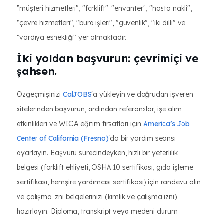
"müşteri hizmetleri", "forklift", "envanter", "hasta nakli",
"çevre hizmetleri", "büro işleri", "güvenlik", "iki dilli" ve
"vardiya esnekliği" yer almaktadır.
İki yoldan başvurun: çevrimiçi ve
şahsen.
Özgeçmişinizi
CalJOBS
'a yükleyin ve doğrudan işveren
sitelerinden başvurun, ardından referanslar, işe alım
etkinlikleri ve WIOA eğitim fırsatları için
America’s Job
Center of California (Fresno)
'da bir yardım seansı
ayarlayın. Başvuru sürecindeyken, hızlı bir yeterlilik
belgesi (forklift ehliyeti, OSHA 10 sertifikası, gıda işleme
sertifikası, hemşire yardımcısı sertifikası) için randevu alın
ve çalışma izni belgelerinizi (kimlik ve çalışma izni)
hazırlayın. Diploma, transkript veya medeni durum