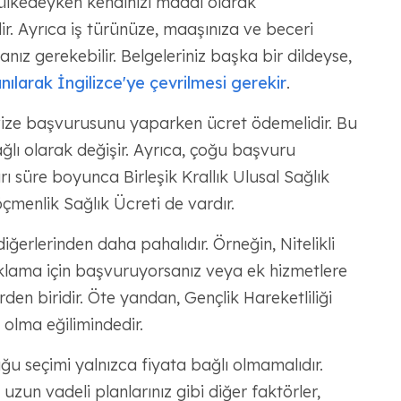
e ülkedeyken kendinizi maddi olarak
ir. Ayrıca iş türünüze, maaşınıza ve beceri
manız gerekebilir. Belgeleriniz başka bir dildeyse,
anılarak İngilizce'ye çevrilmesi gerekir
.
 vize başvurusunu yaparken ücret ödemelidir. Bu
ağlı olarak değişir. Ayrıca, çoğu başvuru
ı süre boyunca Birleşik Krallık Ulusal Sağlık
menlik Sağlık Ücreti de vardır.
diğerlerinden daha pahalıdır. Örneğin, Nitelikli
naklama için başvuruyorsanız veya ek hizmetlere
den biridir. Öte yandan, Gençlik Hareketliliği
 olma eğilimindedir.
duğu seçimi yalnızca fiyata bağlı olmamalıdır.
e uzun vadeli planlarınız gibi diğer faktörler,