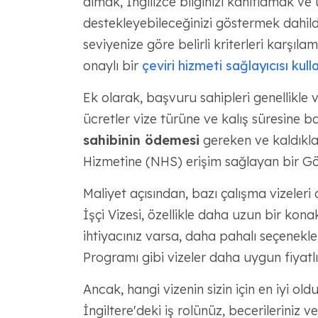
almak, İngilizce bilginizi kanıtlamak v
destekleyebileceğinizi göstermek dahild
seviyenize göre belirli kriterleri karşıla
onaylı bir
çeviri hizmeti sağlayıcısı kull
Ek olarak, başvuru sahipleri genellikle
ücretler vize türüne ve kalış süresine b
sahibinin ödemesi
gereken ve kaldıklar
Hizmetine (NHS) erişim sağlayan bir Göç
Maliyet açısından, bazı çalışma vizeleri 
İşçi Vizesi, özellikle daha uzun bir ko
ihtiyacınız varsa, daha pahalı seçenekler
Programı gibi vizeler daha uygun fiyatlı
Ancak, hangi vizenin sizin için en iyi ol
İngiltere'deki iş rolünüz, becerileriniz v