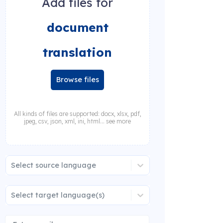
Add files for
document
translation
Browse files
All kinds of files are supported: docx, xlsx, pdf,
jpeg, csv, json, xml, ini, html... see more
Select source language
Select target language(s)