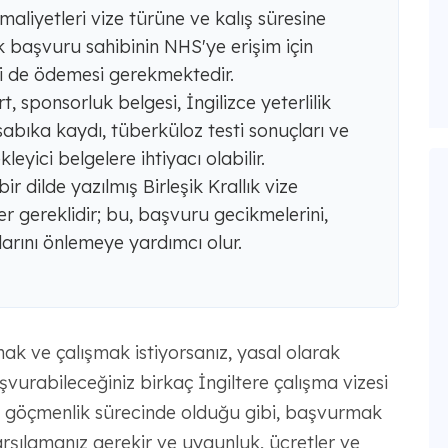
 maliyetleri vize türüne ve kalış süresine
 başvuru sahibinin NHS'ye erişim için
i de ödemesi gerekmektedir.
 sponsorluk belgesi, İngilizce yeterlilik
sabıka kaydı, tüberküloz testi sonuçları ve
eyici belgelere ihtiyacı olabilir.
ir dilde yazılmış Birleşik Krallık vize
er gereklidir; bu, başvuru gecikmelerini,
arını önlemeye yardımcı olur.
ak ve çalışmak istiyorsanız, yasal olarak
vurabileceğiniz birkaç İngiltere çalışma vizesi
bir göçmenlik sürecinde olduğu gibi, başvurmak
ı karşılamanız gerekir ve uygunluk, ücretler ve