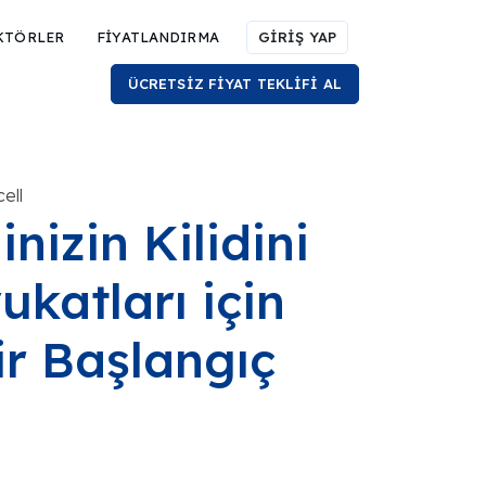
KTÖRLER
FİYATLANDIRMA
GİRİŞ YAP
ÜCRETSİZ FİYAT TEKLİFİ AL
ell
nizin Kilidini
katları için
ir Başlangıç