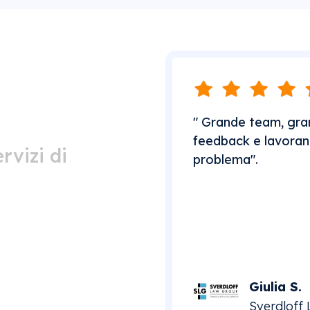
" Grande team, gran
feedback e lavorano
rvizi di
problema".
Giulia S.
Sverdloff 