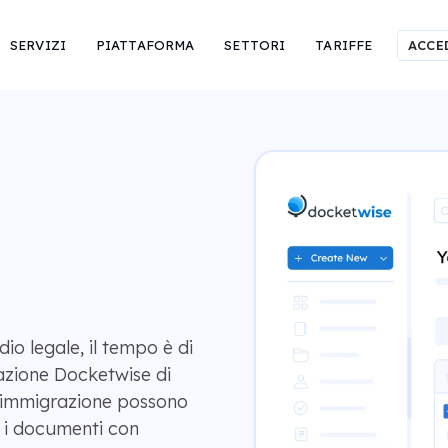
SERVIZI
PIATTAFORMA
SETTORI
TARIFFE
ACCE
io legale, il tempo è di
azione Docketwise di
n immigrazione possono
 i documenti con