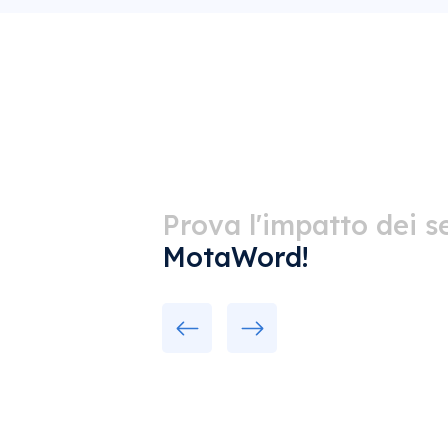
Prova l'impatto dei se
MotaWord!
Previous
Next