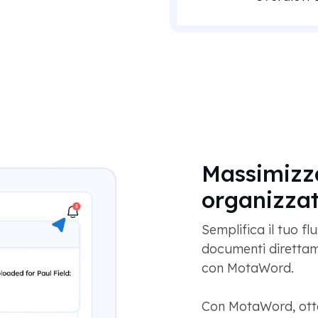
Massimizza
organizza
Semplifica il tuo fl
documenti direttam
con MotaWord.
Con MotaWord, otter