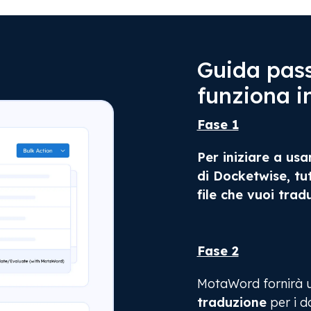
Guida pas
funziona i
Fase 1
Per iniziare a u
di Docketwise, tut
file che vuoi tra
Fase 2
MotaWord fornirà 
traduzione
per i d