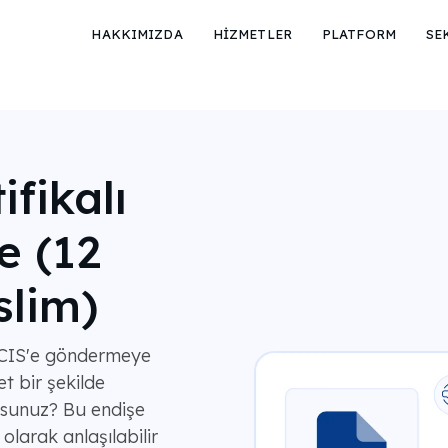
HAKKIMIZDA
HİZMETLER
PLATFORM
SE
ifikalı
e (12
slim)
USCIS'e göndermeye
et bir şekilde
rsunuz? Bu endişe
olarak anlaşılabilir