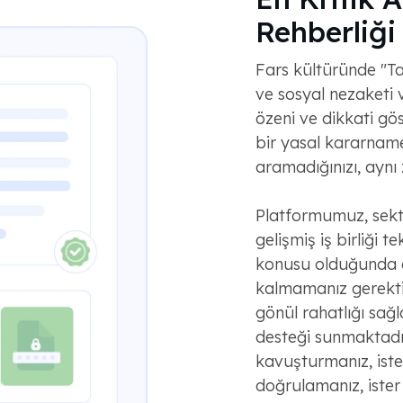
Rehberliği
Fars kültüründe "T
ve sosyal nezaketi 
özeni ve dikkati g
bir yasal kararnam
aramadığınızı, aynı 
Platformumuz, sektö
gelişmiş iş birliği t
konusu olduğunda 
kalmamanız gerekti
gönül rahatlığı sağl
desteği sunmaktadır.
kavuşturmanız, ist
doğrulamanız, ister