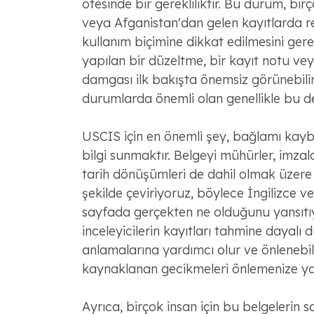
ötesinde bir gerekliliktir. Bu durum, bir
veya Afganistan'dan gelen kayıtlarda re
kullanım biçimine dikkat edilmesini gerekt
yapılan bir düzeltme, bir kayıt notu vey
damgası ilk bakışta önemsiz görünebili
durumlarda önemli olan genellikle bu de
USCIS için en önemli şey, bağlamı ka
bilgi sunmaktır. Belgeyi mühürler, imzal
tarih dönüşümleri de dahil olmak üzere e
şekilde çeviriyoruz, böylece İngilizce ver
sayfada gerçekten ne olduğunu yansıtıy
inceleyicilerin kayıtları tahmine dayal
anlamalarına yardımcı olur ve önlenebili
kaynaklanan gecikmeleri önlemenize yar
Ayrıca, birçok insan için bu belgelerin s