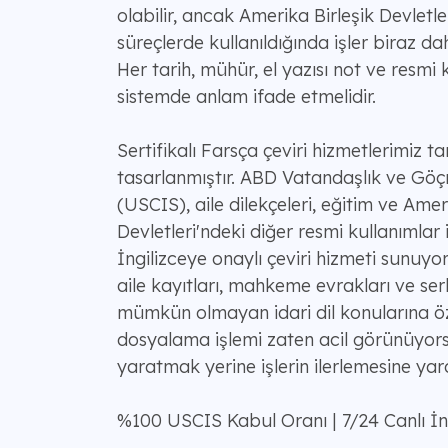
olabilir, ancak Amerika Birleşik Devletle
süreçlerde kullanıldığında işler biraz da
Her tarih, mühür, el yazısı not ve resmi k
sistemde anlam ifade etmelidir.
Sertifikalı Farsça çeviri hizmetlerimiz t
tasarlanmıştır. ABD Vatandaşlık ve Göç
(USCIS), aile dilekçeleri, eğitim ve Amer
Devletleri'ndeki diğer resmi kullanımlar
İngilizceye onaylı çeviri hizmeti sunuyor
aile kayıtları, mahkeme evrakları ve ser
mümkün olmayan idari dil konularına öz
dosyalama işlemi zaten acil görünüyorsa
yaratmak yerine işlerin ilerlemesine yard
%100 USCIS Kabul Oranı | 7/24 Canlı İ