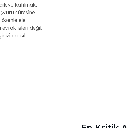
aileye katılmak,
şvuru süresine
 özenle ele
 evrak işleri değil.
nizin nasıl
En Kritik