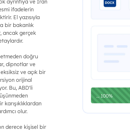
çok ayrıntıya ve İran
smi ifadelerin
irir. El yazısıyla
a bir bakanlık
r, ancak gerçek
taylardır.
ybetmeden doğru
ar, dipnotlar ve
ksiksiz ve açık bir
siyon orijinal
or. Bu, ABD'li
ı düşünmeden
r karışıklıklardan
dımcı olur.
on derece kişisel bir