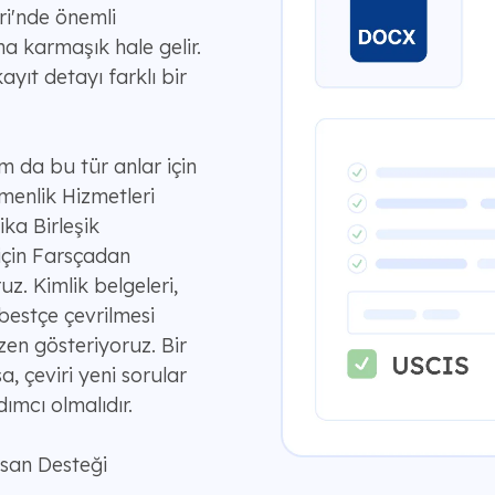
ri'nde önemli
ha karmaşık hale gelir.
ayıt detayı farklı bir
am da bu tür anlar için
menlik Hizmetleri
ika Birleşik
 için Farsçadan
uz. Kimlik belgeleri,
bestçe çevrilmesi
en gösteriyoruz. Bir
, çeviri yeni sorular
ımcı olmalıdır.
nsan Desteği