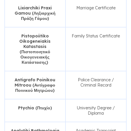
Lixiarchiki Praxi
Marriage Certificate
Gamou (Ληξιαρχική
Πράξη Γάμου)
Pistopoiitiko
Family Status Certificate
Oikogeneiakis
Katastasis
(Πιστοποιητικό
Οικογενειακής
Κατάστασης)
Antigrafo Poinikou
Police Clearance /
Mitroou (Αντίγραφο
Criminal Record
Ποινικού Μητρώου)
Ptychio (Πτυχίο)
University Degree /
Diploma
Analytiki Bathmologia
Academic Transcript