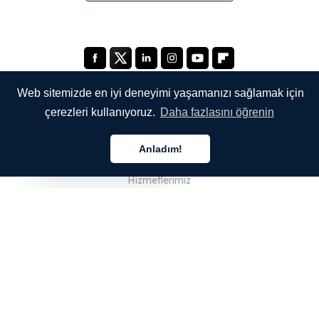
Web sitemizde en iyi deneyimi yaşamanızı sağlamak için
çerezleri kullanıyoruz.
Daha fazlasını öğrenin
ŞİRKETİMİZ
Anladım!
Hakkımızda
Türkçe
Hizmetlerimiz
Blog
SSS
Ekibimiz
Kariyer
Hukuk