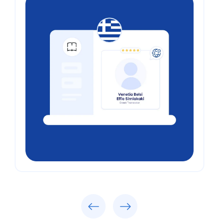
Previous
Next