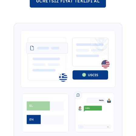
ÜCRETSİZ FİYAT TEKLİFİ AL