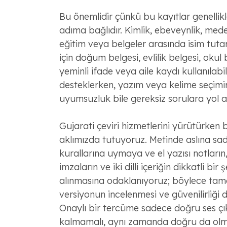
Bu önemlidir çünkü bu kayıtlar genellikle
adıma bağlıdır. Kimlik, ebeveynlik, med
eğitim veya belgeler arasında isim tutar
için doğum belgesi, evlilik belgesi, okul 
yeminli ifade veya aile kaydı kullanılabili
desteklerken, yazım veya kelime seçimi
uyumsuzluk bile gereksiz sorulara yol aç
Gujarati çeviri hizmetlerini yürütürken 
aklımızda tutuyoruz. Metinde aslına sa
kurallarına uymaya ve el yazısı notların
imzaların ve iki dilli içeriğin dikkatli bir 
alınmasına odaklanıyoruz; böylece tam
versiyonun incelenmesi ve güvenilirliği 
Onaylı bir tercüme sadece doğru ses ç
kalmamalı, aynı zamanda doğru da olmal