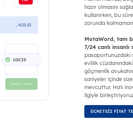
hazır olmasını sağlam
kullanırken, bu sür
zorunda kalmamanız
MotaWord, tam bir
7/24 canlı insanlı
pasaportunuzdaki so
evlilik cüzdanındaki 
göçmenlik avukatını
saniyeler içinde siz
mevcuttur. Hızlı ino
ilgiyle birleştiriyoru
ÜCRETSİZ FİYAT TE