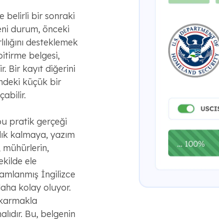
 belirli bir sonraki
eni durum, önceki
lılığını desteklemek
bitirme belgesi,
r. Bir kayıt diğerini
ndeki küçük bir
abilir.
bu pratik gerçeği
dık kalmaya, yazım
, mühürlerin,
şekilde ele
amlanmış İngilizce
daha kolay oluyor.
ıkarmakla
ıdır. Bu, belgenin