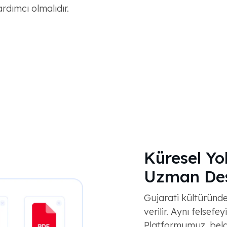
dımcı olmalıdır.
Küresel Yo
Uzman Des
Gujarati kültüründe
verilir. Aynı felsefe
Platformumuz, belgel