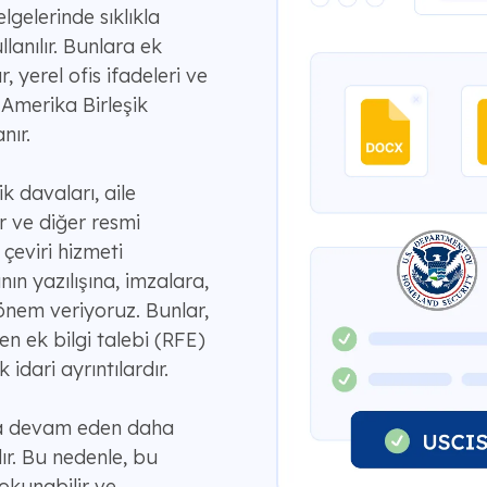
elgelerinde sıklıkla
lanılır. Bunlara ek
, yerel ofis ifadeleri ve
 Amerika Birleşik
nır.
k davaları, aile
er ve diğer resmi
 çeviri hizmeti
nın yazılışına, imzalara,
nem veriyoruz. Bunlar,
en ek bilgi talebi (RFE)
dari ayrıntılardır.
rda devam eden daha
ır. Bu nedenle, bu
 okunabilir ve