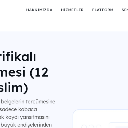
HAKKIMIZDA
HİZMETLER
PLATFORM
SE
ifikalı
mesi (12
slim)
 belgelerin tercümesine
n, sadece kabaca
çek kaydı yansıtmasını
n büyük endişelerinden