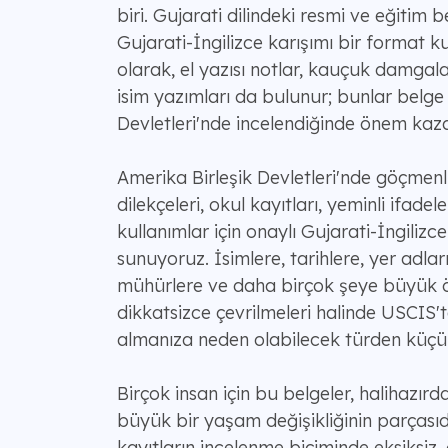
biri. Gujarati dilindeki resmi ve eğitim b
Gujarati-İngilizce karışımı bir format kul
olarak, el yazısı notlar, kauçuk damgalar
isim yazımları da bulunur; bunlar belge
Devletleri'nde incelendiğinde önem kaza
Amerika Birleşik Devletleri'nde göçmenli
dilekçeleri, okul kayıtları, yeminli ifadel
kullanımlar için onaylı Gujarati-İngilizce
sunuyoruz. İsimlere, tarihlere, yer adları
mühürlere ve daha birçok şeye büyük ö
dikkatsizce çevrilmeleri halinde USCIS't
almanıza neden olabilecek türden küçük i
Birçok insan için bu belgeler, halihazı
büyük bir yaşam değişikliğinin parçasıd
kayıtların incelenme biçiminde eksiksiz,