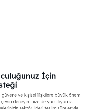
lculuğunuz İçin
teği
 güvene ve kişisel ilişkilere büyük önem
yi çeviri deneyiminize de yansıtıyoruz.
erinizin sektör lideri teslim süreleriyle