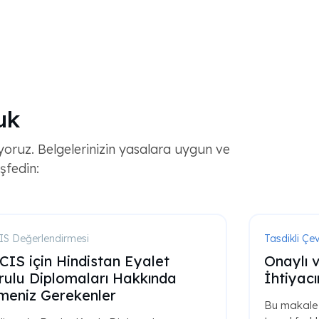
uk
yoruz. Belgelerinizin yasalara uygun ve
şfedin:
S Değerlendirmesi
Tasdikli Çev
CIS için Hindistan Eyalet
Onaylı v
rulu Diplomaları Hakkında
İhtiyacı
lmeniz Gerekenler
Bu makale, 