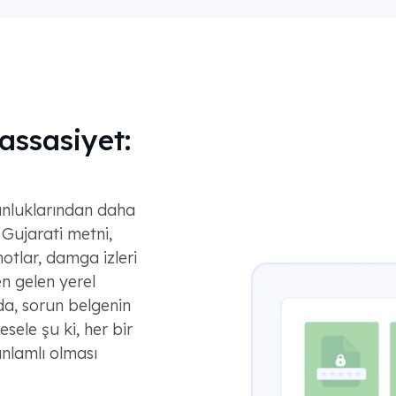
assasiyet:
zunluklarından daha
 Gujarati metni,
 notlar, damga izleri
en gelen yerel
a, sorun belgenin
ele şu ki, her bir
anlamlı olması