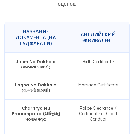
оценок.
НАЗВАНИЕ
АНГЛИЙСКИЙ
ДОКУМЕНТА (НА
ЭКВИВАЛЕНТ
ГУДЖАРАТИ)
Janm No Dakhalo
Birth Certificate
(જન્મનો દાખલો)
Lagna No Dakhalo
Marriage Certificate
(લગ્નનો દાખલો)
Charitrya Nu
Police Clearance /
Pramanpatra (ચારિત્ર્યનું
Certificate of Good
પ્રમાણપત્ર)
Conduct