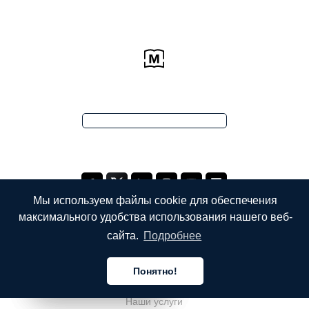
Мы используем файлы cookie для обеспечения
максимального удобства использования нашего веб-
сайта.
Подробнее
КОМПАНИЯ
Понятно!
О компании
Русский
Русский
Русский
Наши услуги