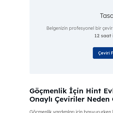
Tasd
Belgenizin profesyonel bir çevir
12 saat 
Çeviri 
Göçmenlik İçin Hint Evl
Onaylı Çeviriler Neden
Göçmenlik yardımları için başvururken bel