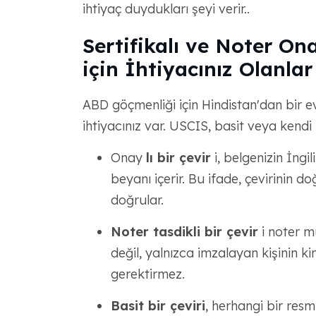
ihtiyaç duydukları şeyi verir..
Sertifikalı ve Noter Ona
için İhtiyacınız Olanlar
ABD göçmenliği için Hindistan'dan bir evl
ihtiyacınız var. USCIS, basit veya kendi
Onay
lı bir çevir
i, belgenizin İngi
beyanı içerir. Bu ifade, çevirinin 
doğrular.
Noter tasdikli bir çevir
i noter m
değil, yalnızca imzalayan kişinin k
gerektirmez.
Basit bir çeviri
, herhangi bir resmi