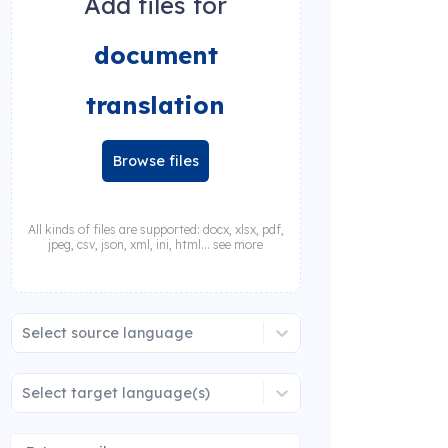
Add files for
document
translation
Browse files
All kinds of files are supported: docx, xlsx, pdf,
jpeg, csv, json, xml, ini, html... see more
Select source language
Select target language(s)