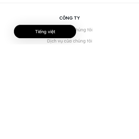
CÔNG TY
Giới thiệu về chúng tôi
Tiếng việt
Dịch vụ của chúng tôi
Blog
Câu hỏi thường gặp
Đội ngũ của chúng tôi
Nghề nghiệp
Pháp lý
Liên hệ
DÀNH CHO KHÁCH HÀNG