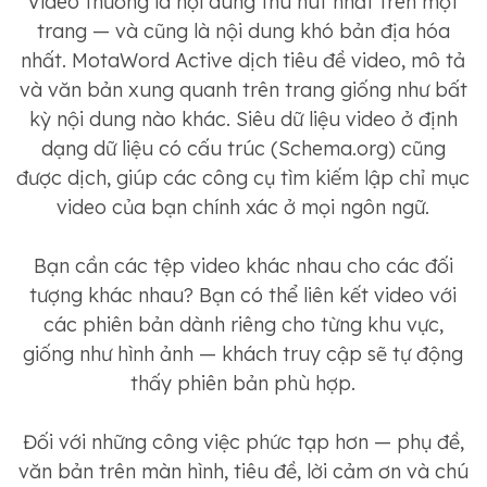
Video thường là nội dung thu hút nhất trên một
trang — và cũng là nội dung khó bản địa hóa
nhất. MotaWord Active dịch tiêu đề video, mô tả
và văn bản xung quanh trên trang giống như bất
kỳ nội dung nào khác. Siêu dữ liệu video ở định
dạng dữ liệu có cấu trúc (Schema.org) cũng
được dịch, giúp các công cụ tìm kiếm lập chỉ mục
video của bạn chính xác ở mọi ngôn ngữ.
Bạn cần các tệp video khác nhau cho các đối
tượng khác nhau? Bạn có thể liên kết video với
các phiên bản dành riêng cho từng khu vực,
giống như hình ảnh — khách truy cập sẽ tự động
thấy phiên bản phù hợp.
Đối với những công việc phức tạp hơn — phụ đề,
văn bản trên màn hình, tiêu đề, lời cảm ơn và chú