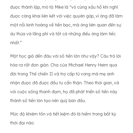
được thành lập, mô tả Mike là “vô cùng xấu hổ khi nghĩ
được công khai liên kết với việc quyên góp, vì ông đã làm
một nỗi kinh hoàng về tiền bạc, mà ông liên quan đến sự
dư thừa và lãng phí và tất cả những điều ông làm tiếc
nhất.”
Một học giả đến đâu với số tiền lớn như vậy? Câu trả lời
hóa ra rất đơn giản. Cha của Michael Henry Heim qua
đời trong Thế chiến II và trợ cấp tử vong mà mẹ anh
nhận được đã được đầu tư cẩn thận. Theo thời gian, và
với cuộc sống thanh đạm, họ đã phát triển số tiền này
thành số tiền lớn tạo nên quỹ ban đầu.
Mức độ khiêm tốn và tiết kiệm đó là hiếm trong bất kỳ
thời đại nào.