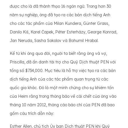
được cho là đã thành thạo 16 ngôn ngữ. Trong hơn 30
năm sự nghiệp, ông đã tạo ra các bản dịch tiếng Anh
cho các tác phẩm của Milan Kundera, Günter Grass,
Danilo Kiš, Karel Čapek, Péter Esterházy, George Konrad,
Jan Neruda, Sasha Sokolov và Bohumil Hrabal.
Kể từ khi ông qua đời, người ta biết rằng ông và vợ,
Priscilla, đã ẩn danh tài trợ cho Quỹ Dịch thuật PEN với
tổng số $734,000. Mục tiêu là hỗ trợ việc tạo ra các bản
dịch tiếng Anh của các tác phẩm quan trọng từ các
quốc gia khác. Đó là một minh chứng cho sự khiêm tốn
của Heim rằng trong thông báo về cái chết của ông vào
tháng 10 năm 2012, thông cáo báo chí của PEN đã bao
gồm câu trích dẫn này:
Esther Allen, chủ tịch Ủy ban Dịch thuật PEN khi Quỹ