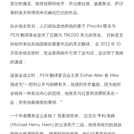
雷尔恰佩克、彼得埃斯特哈齐、乔治康拉德、扬聂鲁达、萨沙
索科洛夫和博胡米尔赫拉巴尔的作品。
自从他去世后，人们就知道他和他的妻子 Priscilla 匿名为
PEN 翻译基金提供了总额为 734,000 美元的资金。 目标是支
持创作来自其他国家的重要作品的英文翻译。 在 2012 年 10
月宣布他去世时，笔会新闻稿中引用了这句话，这证明了海姆
的谦虚：
该基金成立时，PEN 翻译委员会主席 Esther Allen 将 Mike
描述为“一想到公开与捐赠有关，就感到非常尴尬，因为他对
金钱有一种发自内心的恐惧，他将其与过度和浪费联系在一
起，所有他最痛惜的事情。”
一个学者哪来这么多钱？ 答案很简单。 迈克尔·亨利·海姆
(Michael Henry Heim) 的父亲死于二战，他母亲收到的身故
抚恤金被谨慎投资。 随着时间的推移，他们过着节俭的生