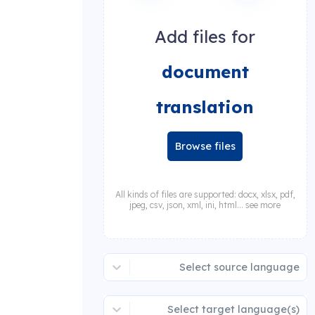
Add files for
document
translation
Browse files
All kinds of files are supported: docx, xlsx, pdf,
jpeg, csv, json, xml, ini, html... see more
Select source language
Select target language(s)