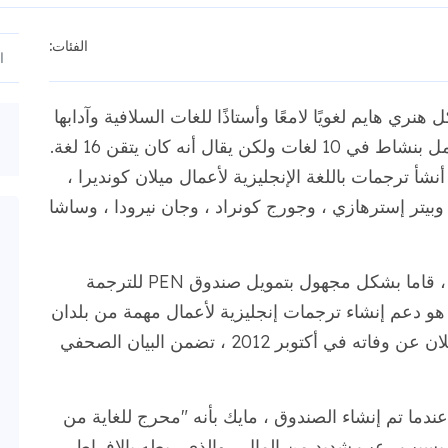
الفئات:
ي هايم لغويًا لامعًا وأستاذًا للغات السلافية وآدابها
في جامعة كاليفورنيا في لوس أنجلوس. لقد عمل بنشاط في 10 لغات ولكن يقال أنه كان يتقن 16 لغة.
اته المهنية ، أنشأ ترجمات باللغة الإنجليزية لأعمال ميلان كونديرا ،
بيتر إسترهازي ، وجورج كونراد ، وجان نيرودا ، وساشا
منذ وفاته ، أصبح معروفًا أنه وزوجته ، بريسيلا ، قاما بشكل مجهول بتمويل صندوق PEN للترجمة
7 دولار. كان الهدف هو دعم إنشاء ترجمات إنجليزية لأعمال مهمة من بلدان
أخرى. إنها شهادة على تواضع هايم أنه في الإعلان عن وفاته في أكتوبر 2012 ، تضمن البيان الصحفي
 ، رئيسة لجنة PEN للترجمة عندما تم إنشاء الصندوق ، مايك بأنه "محرج للغاية من
ذلك بسبب رعب شديد من المال ، والذي ربطه بالإفراط