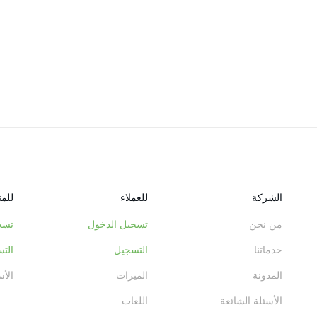
الشركة
للعملاء
للم
من نحن
تسجيل الدخول
تسج
خدماتنا
التسجيل
الت
المدونة
الميزات
الأس
الأسئلة الشائعة
اللغات