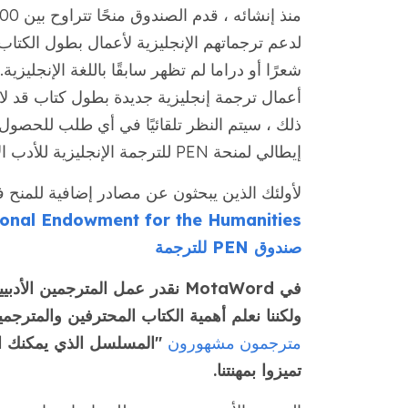
لدعم ترجماتهم الإنجليزية لأعمال بطول الكتاب. 
شعرًا أو دراما لم تظهر سابقًا باللغة الإنجلي
أعمال ترجمة إنجليزية جديدة بطول كتاب قد لا يح
ذلك ، سيتم النظر تلقائيًا في أي طلب للحصول
إيطالي لمنحة PEN للترجمة الإنجليزية للأدب الإيطالي (5000 دولار)
لأولئك الذين يبحثون عن مصادر إضافية للمنح في
National Endowment for the Humanities - منح الطبعات العلمية وا
صندوق PEN للترجمة
في MotaWord نقدر عمل المترجمين
ولكننا نعلم أهمية الكتاب المحترفين والمترجم
مترجمون مشهورون
"المسلسل الذي يمكنك ال
تميزوا بمهنتنا.