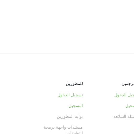
ترجمين
للمطورين
يل الدخول
تسجيل الدخول
سجيل
التسجيل
ئلة الشائعة
بوابة المطورين
مستندات واجهة برمجة
التطبيقات