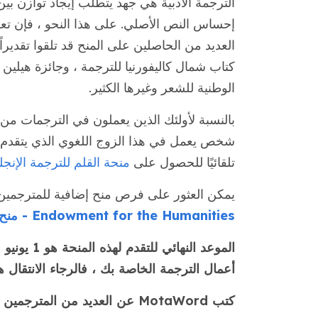
الترجمة الأدبية هي جهد يتطلب إيجاد توازن بين
إحساس النص الأصلي. على هذا النحو ، فإن تعري
العديد من الحاصلين على المنح قد تلقوا تقديرا
كتاب شمال كاليفورنيا للترجمة ، وجائزة هيلين
الوطنية للشعر وغيرها الكثير.
بالنسبة لأولئك الذين يعملون في الترجمات من ال
تلقائيًا للحصول على
منحة القلم للترجمة الإنجل
يمكن العثور على فرص منح إضافية للمترجمين ،
Endowment for the Humanities - منح الطبعات العلمية والترجمات
أعمال الترجمة الخاصة بك ، فالرجاء الانتقال ه
كتب MotaWord عن العديد من المترجمين الأدبيين ونود مشاركة القليل هنا: